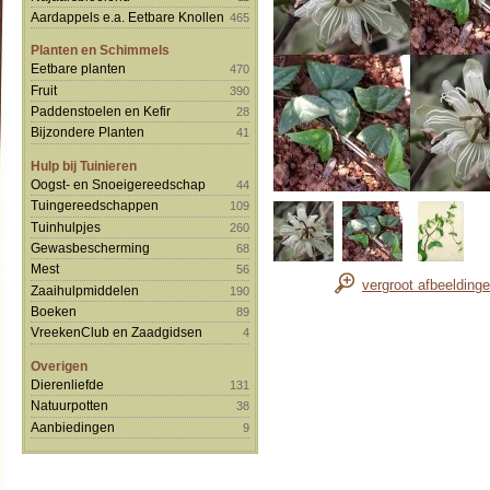
Aardappels e.a. Eetbare Knollen
465
Planten en Schimmels
Eetbare planten
470
Fruit
390
Paddenstoelen en Kefir
28
Bijzondere Planten
41
Hulp bij Tuinieren
Oogst- en Snoeigereedschap
44
Tuingereedschappen
109
Tuinhulpjes
260
Gewasbescherming
68
Mest
56
vergroot afbeelding
Zaaihulpmiddelen
190
Boeken
89
VreekenClub en Zaadgidsen
4
Overigen
Dierenliefde
131
Natuurpotten
38
Aanbiedingen
9