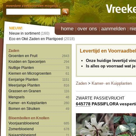
meerdere zoekwoorden mogelijk
home
over ons
aanmelden
ni
NIEUW!
Nieuw in sortiment
(160)
Eco en Oké Zaden en Plantgoed
(2018)
Levertijd en Voorraadbe
Zaden
Groenten en Fruit
2843
Onze huidige levertijd vi
Kruiden en Specerijen
294
Is alles op voorraad wat je
Nuttige Planten
78
Kiemen en Microgroenten
61
Eenjarige Planten
1151
Zaden
>
Kamer- en Kuipplanten
Meerjarige Planten
816
Grassen en Granen
116
Mengsels
48
ZWARTE PASSIEVRUCHT
Kamer- en Kuipplanten
280
645778
PASSIFLORA vesperti
Bomen en Struiken
49
Bloembollen en Knollen
Voorjaarsbloeiend
685
Zomerbloeiend
678
Najaarsbloeiend
11