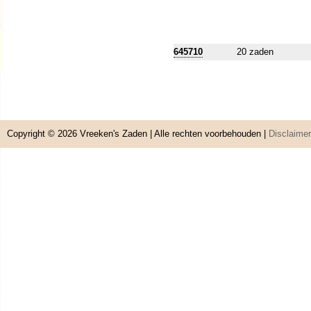
645710
20 zaden
Copyright © 2026
Vreeken's Zaden
| Alle rechten voorbehouden |
Disclaimer