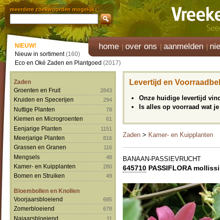
meerdere zoekwoorden mogelijk
home
over ons
aanmelden
ni
NIEUW!
Nieuw in sortiment
(160)
Eco en Oké Zaden en Plantgoed
(2017)
Levertijd en Voorraadbe
Zaden
Groenten en Fruit
2843
Onze huidige levertijd vi
Kruiden en Specerijen
294
Is alles op voorraad wat je
Nuttige Planten
78
Kiemen en Microgroenten
61
Eenjarige Planten
1151
Zaden
>
Kamer- en Kuipplanten
Meerjarige Planten
816
Grassen en Granen
116
Mengsels
48
BANAAN-PASSIEVRUCHT
Kamer- en Kuipplanten
280
645710
PASSIFLORA molliss
Bomen en Struiken
49
Bloembollen en Knollen
Voorjaarsbloeiend
685
Zomerbloeiend
678
Najaarsbloeiend
11