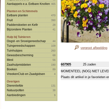
Aardappels e.a. Eetbare Knollen
465
Planten en Schimmels
Eetbare planten
470
Fruit
390
Paddenstoelen en Kefir
28
Bijzondere Planten
41
Hulp bij Tuinieren
Oogst- en Snoeigereedschap
44
Tuingereedschappen
109
vergroot afbeelding
Tuinhulpjes
260
Gewasbescherming
68
Mest
56
607905
25 zaden
Zaaihulpmiddelen
190
Boeken
89
MOMENTEEL (NOG) NIET LEVE
VreekenClub en Zaadgidsen
4
Plaats dit artikel in je favorieten
Overigen
Dierenliefde
131
Natuurpotten
38
Aanbiedingen
9