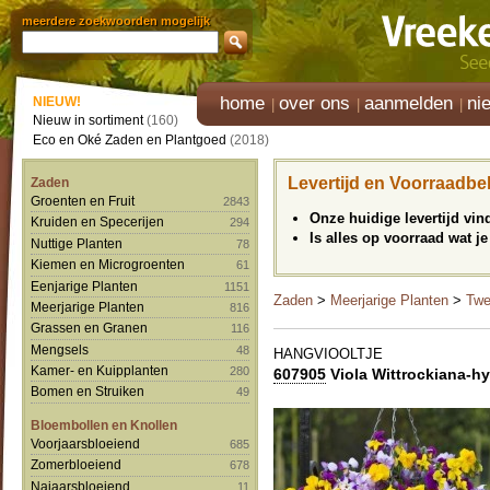
meerdere zoekwoorden mogelijk
home
over ons
aanmelden
ni
NIEUW!
Nieuw in sortiment
(160)
Eco en Oké Zaden en Plantgoed
(2018)
Levertijd en Voorraadbe
Zaden
Groenten en Fruit
2843
Onze huidige levertijd vi
Kruiden en Specerijen
294
Is alles op voorraad wat je
Nuttige Planten
78
Kiemen en Microgroenten
61
Eenjarige Planten
1151
Zaden
>
Meerjarige Planten
>
Twe
Meerjarige Planten
816
Grassen en Granen
116
Mengsels
48
HANGVIOOLTJE
Kamer- en Kuipplanten
280
607905
Viola Wittrockiana-hy
Bomen en Struiken
49
Bloembollen en Knollen
Voorjaarsbloeiend
685
Zomerbloeiend
678
Najaarsbloeiend
11