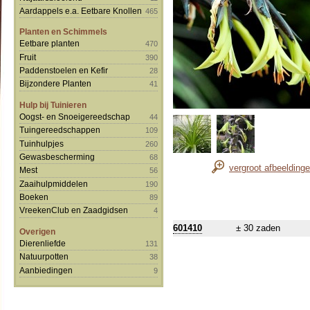
Aardappels e.a. Eetbare Knollen
465
Planten en Schimmels
Eetbare planten
470
Fruit
390
Paddenstoelen en Kefir
28
Bijzondere Planten
41
Hulp bij Tuinieren
Oogst- en Snoeigereedschap
44
Tuingereedschappen
109
Tuinhulpjes
260
Gewasbescherming
68
vergroot afbeelding
Mest
56
Zaaihulpmiddelen
190
Boeken
89
VreekenClub en Zaadgidsen
4
601410
± 30 zaden
Overigen
Dierenliefde
131
Natuurpotten
38
Aanbiedingen
9