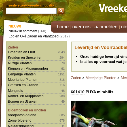
meerdere zoekwoorden mogelijk
home
over ons
aanmelden
ni
NIEUW!
Nieuw in sortiment
(160)
Eco en Oké Zaden en Plantgoed
(2017)
Levertijd en Voorraadbe
Zaden
Groenten en Fruit
2843
Onze huidige levertijd vi
Kruiden en Specerijen
294
Is alles op voorraad wat je
Nuttige Planten
78
Kiemen en Microgroenten
61
Eenjarige Planten
1151
Zaden
>
Meerjarige Planten
>
Mee
Meerjarige Planten
816
Grassen en Granen
116
Mengsels
48
601410
PUYA mirabilis
Kamer- en Kuipplanten
280
Bomen en Struiken
49
Bloembollen en Knollen
Voorjaarsbloeiend
685
Zomerbloeiend
678
Najaarsbloeiend
11