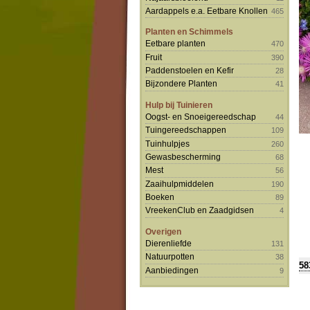
Aardappels e.a. Eetbare Knollen
465
Planten en Schimmels
Eetbare planten
470
Fruit
390
Paddenstoelen en Kefir
28
Bijzondere Planten
41
Hulp bij Tuinieren
Oogst- en Snoeigereedschap
44
Tuingereedschappen
109
Tuinhulpjes
260
Gewasbescherming
68
Mest
56
Zaaihulpmiddelen
190
Boeken
89
VreekenClub en Zaadgidsen
4
Overigen
Dierenliefde
131
Natuurpotten
38
58
Aanbiedingen
9