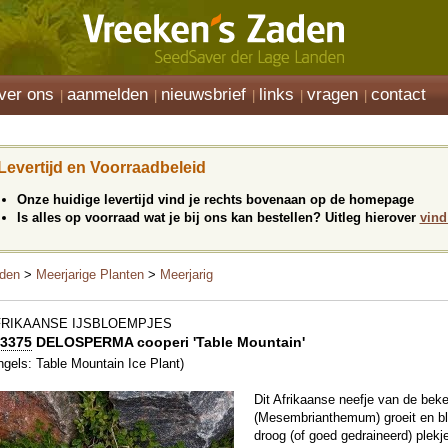
ver ons
aanmelden
nieuwsbrief
links
vragen
contact
Levertijd en Voorraadbeleid
Onze huidige levertijd vind je rechts bovenaan op de homepage
Is alles op voorraad wat je bij ons kan bestellen? Uitleg hierover
vind
den
>
Meerjarige Planten
>
Meerjarig
FRIKAANSE IJSBLOEMPJES
3375
DELOSPERMA cooperi 'Table Mountain'
ngels: Table Mountain Ice Plant)
Dit Afrikaanse neefje van de bek
(Mesembrianthemum) groeit en bl
droog (of goed gedraineerd) plekje