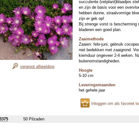
succulente (vetplant)blaadjes st
en zijn de basis voor een overvl
hebben dunne, straalvormige bloe
zijn er gek op!
Bij strenge vorst is bescherming
bladeren een goed plan.
Zaaimethode
Zaaien: febr-juni, gebruik cocope
niet bedekken met zaaigrond. Voch
kiemduur ongeveer 2-4 weken. Na
buitenomstandigheden.
vergroot afbeelding
Hoogte
5-10 cm
Leveringsmaanden
het gehele jaar
Inloggen om als favoriet t
3375
50 Pilzaden