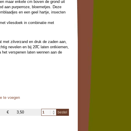
elen maar enkele cm boven de grond uit
oed aan purperroze, bloemetjes. Deze
mblaadjes en een geel hartje, insecten
 met vliesdoek in combinatie met
at met zilverzand en druk de zaden aan,
tig nevelen en bij 20̊C laten ontkiemen,
 het verspenen laten wennen aan de
oe te voegen
€
3,50
bestel