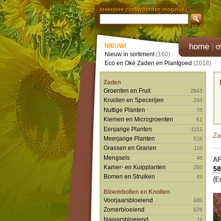
meerdere zoekwoorden mogelijk
home
o
NIEUW!
Nieuw in sortiment
(160)
Eco en Oké Zaden en Plantgoed
(2018)
Zaden
Groenten en Fruit
2843
Kruiden en Specerijen
294
Nuttige Planten
78
Kiemen en Microgroenten
61
Eenjarige Planten
1151
Za
Meerjarige Planten
816
Grassen en Granen
116
Mengsels
48
A
Kamer- en Kuipplanten
280
58
Bomen en Struiken
49
(E
Bloembollen en Knollen
Voorjaarsbloeiend
685
Zomerbloeiend
678
Najaarsbloeiend
11