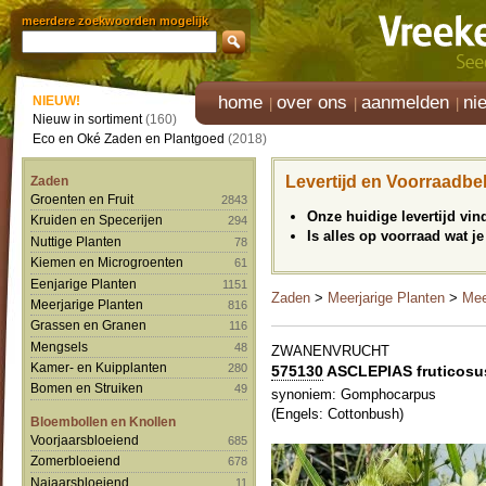
meerdere zoekwoorden mogelijk
home
over ons
aanmelden
ni
NIEUW!
Nieuw in sortiment
(160)
Eco en Oké Zaden en Plantgoed
(2018)
Levertijd en Voorraadbe
Zaden
Groenten en Fruit
2843
Onze huidige levertijd vi
Kruiden en Specerijen
294
Is alles op voorraad wat je
Nuttige Planten
78
Kiemen en Microgroenten
61
Eenjarige Planten
1151
Zaden
>
Meerjarige Planten
>
Mee
Meerjarige Planten
816
Grassen en Granen
116
Mengsels
48
ZWANENVRUCHT
Kamer- en Kuipplanten
280
575130
ASCLEPIAS fruticosu
Bomen en Struiken
49
synoniem: Gomphocarpus
(Engels: Cottonbush)
Bloembollen en Knollen
Voorjaarsbloeiend
685
Zomerbloeiend
678
Najaarsbloeiend
11