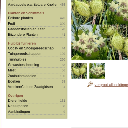
Aardappels e.a. Eetbare Knollen
465
Planten en Schimmels
Eetbare planten
470
Fruit
390
Paddenstoelen en Kefir
28
Bijzondere Planten
41
Hulp bij Tuinieren
Oogst- en Snoeigereedschap
44
Tuingereedschappen
109
Tuinhulpjes
260
Gewasbescherming
68
Mest
56
Zaaihulpmiddelen
190
Boeken
89
vergroot afbeelding
VreekenClub en Zaadgidsen
4
Overigen
Dierenliefde
131
Natuurpotten
38
Aanbiedingen
9