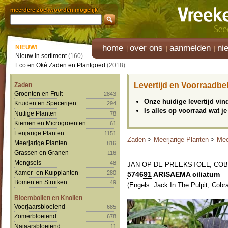
meerdere zoekwoorden mogelijk
home
over ons
aanmelden
ni
NIEUW!
Nieuw in sortiment
(160)
Eco en Oké Zaden en Plantgoed
(2018)
Levertijd en Voorraadbe
Zaden
Groenten en Fruit
2843
Onze huidige levertijd vi
Kruiden en Specerijen
294
Is alles op voorraad wat je
Nuttige Planten
78
Kiemen en Microgroenten
61
Eenjarige Planten
1151
Zaden
>
Meerjarige Planten
>
Mee
Meerjarige Planten
816
Grassen en Granen
116
Mengsels
48
JAN OP DE PREEKSTOEL, COB
Kamer- en Kuipplanten
280
574691
ARISAEMA ciliatum
Bomen en Struiken
49
(Engels: Jack In The Pulpit, Cobra
Bloembollen en Knollen
Voorjaarsbloeiend
685
Zomerbloeiend
678
Najaarsbloeiend
11