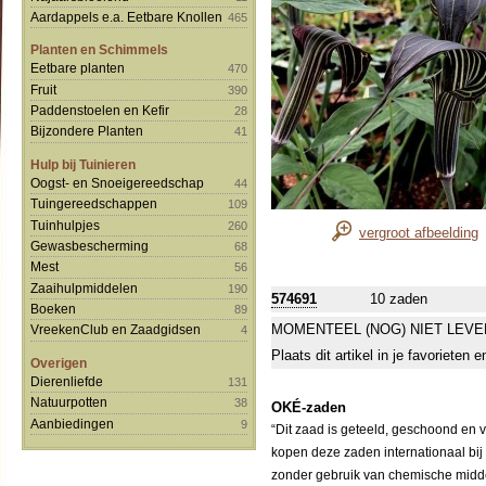
Aardappels e.a. Eetbare Knollen
465
Planten en Schimmels
Eetbare planten
470
Fruit
390
Paddenstoelen en Kefir
28
Bijzondere Planten
41
Hulp bij Tuinieren
Oogst- en Snoeigereedschap
44
Tuingereedschappen
109
Tuinhulpjes
260
vergroot afbeelding
Gewasbescherming
68
Mest
56
Zaaihulpmiddelen
190
574691
10 zaden
Boeken
89
MOMENTEEL (NOG) NIET LEVE
VreekenClub en Zaadgidsen
4
Plaats dit artikel in je favorieten
Overigen
Dierenliefde
131
Natuurpotten
38
OKÉ-zaden
Aanbiedingen
9
“Dit zaad is geteeld, geschoond en 
kopen deze zaden internationaal bij
zonder gebruik van chemische middele