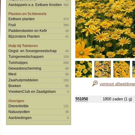
Aardappels e.a. Eetbare Knollen
465
Planten en Schimmels
Eetbare planten
470
Fruit
390
Paddenstoelen en Kefir
28
Bijzondere Planten
41
Hulp bij Tuinieren
Oogst- en Snoeigereedschap
44
Tuingereedschappen
109
Tuinhulpjes
260
Gewasbescherming
68
Mest
56
Zaaihulpmiddelen
190
vergroot afbeelding
Boeken
89
VreekenClub en Zaadgidsen
4
551050
1800 zaden (1 g)
Overigen
Dierenliefde
131
Natuurpotten
38
Aanbiedingen
9