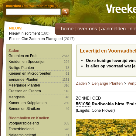
meerdere zoekwoorden mogelijk
home
over ons
aanmelden
ni
NIEUW!
Nieuw in sortiment
(160)
Eco en Oké Zaden en Plantgoed
(2017)
Levertijd en Voorraadbe
Zaden
Groenten en Fruit
2843
Onze huidige levertijd vi
Kruiden en Specerijen
294
Is alles op voorraad wat je
Nuttige Planten
78
Kiemen en Microgroenten
61
Eenjarige Planten
1151
Zaden
>
Eenjarige Planten
>
Verf
Meerjarige Planten
816
Grassen en Granen
116
Mengsels
48
ZONNEHOED
Kamer- en Kuipplanten
280
551050
Rudbeckia hirta 'Prairi
Bomen en Struiken
49
(Engels: Cone Flower)
Bloembollen en Knollen
Voorjaarsbloeiend
685
Zomerbloeiend
678
Najaarsbloeiend
11