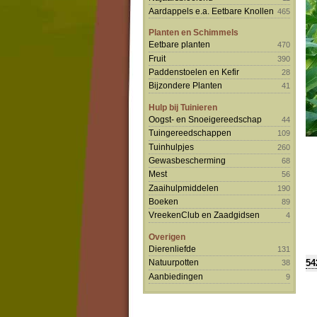
Aardappels e.a. Eetbare Knollen
465
Planten en Schimmels
Eetbare planten
470
Fruit
390
Paddenstoelen en Kefir
28
Bijzondere Planten
41
Hulp bij Tuinieren
Oogst- en Snoeigereedschap
44
Tuingereedschappen
109
Tuinhulpjes
260
Gewasbescherming
68
Mest
56
Zaaihulpmiddelen
190
Boeken
89
VreekenClub en Zaadgidsen
4
Overigen
Dierenliefde
131
54
Natuurpotten
38
Aanbiedingen
9