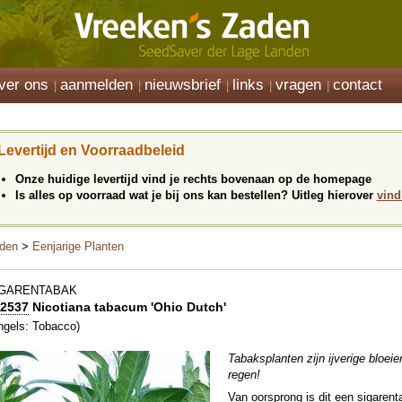
ver ons
aanmelden
nieuwsbrief
links
vragen
contact
Levertijd en Voorraadbeleid
Onze huidige levertijd vind je rechts bovenaan op de homepage
Is alles op voorraad wat je bij ons kan bestellen? Uitleg hierover
vind
den
>
Eenjarige Planten
IGARENTABAK
2537
Nicotiana tabacum 'Ohio Dutch'
ngels: Tobacco)
Tabaksplanten zijn ijverige bloeie
regen!
Van oorsprong is dit een sigaren