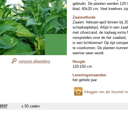
gebruikt. De planten worden 120-
blad, 60x20 cm. Veel kwekers zijn
Zaaimethode
Zaaien: februari-april binnen bij 
schaduwplekje). Altijd in een za
met zilverzand, de toplaag extra 
verspreiden over de het zaaibed, 
is een lichtkiemer! Op tijd verspe
te voorkomen. De planten kunnen 
warmer weer wordt.
vergroot afbeelding
Hoogte
120-150 cm
Leveringsmaanden
het gehele jaar
Inloggen om als favoriet t
2537
± 50 zaden