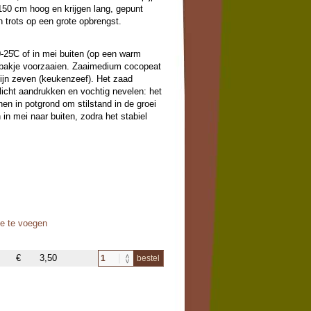
150 cm hoog en krijgen lang, gepunt
 trots op een grote opbrengst.
20-25̊C of in mei buiten (op een warm
aibakje voorzaaien. Zaaimedium cocopeat
fijn zeven (keukenzeef). Het zaad
licht aandrukken en vochtig nevelen: het
nen in potgrond om stilstand in de groei
in mei naar buiten, zodra het stabiel
oe te voegen
€
3,50
bestel