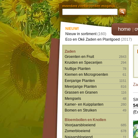
meerdere zoekwoorden mogelijk
home
o
NIEUW!
Nieuw in sortiment
(160)
Eco en Oké Zaden en Plantgoed
(2017)
Zaden
Groenten en Fruit
2843
Kruiden en Specerijen
294
Nuttige Planten
78
Kiemen en Microgroenten
61
Eenjarige Planten
1151
Za
Meerjarige Planten
816
Grassen en Granen
116
Mengsels
48
S
Kamer- en Kuipplanten
280
54
Bomen en Struiken
49
(E
Bloembollen en Knollen
Voorjaarsbloeiend
685
Zomerbloeiend
678
Najaarsbloeiend
11