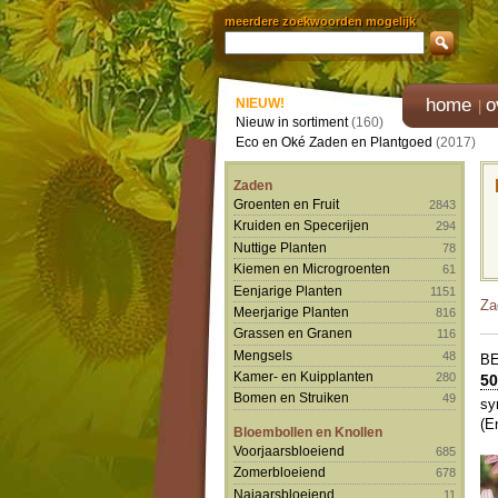
meerdere zoekwoorden mogelijk
home
o
NIEUW!
Nieuw in sortiment
(160)
Eco en Oké Zaden en Plantgoed
(2017)
Zaden
Groenten en Fruit
2843
Kruiden en Specerijen
294
Nuttige Planten
78
Kiemen en Microgroenten
61
Eenjarige Planten
1151
Za
Meerjarige Planten
816
Grassen en Granen
116
Mengsels
48
B
Kamer- en Kuipplanten
280
50
Bomen en Struiken
49
sy
(E
Bloembollen en Knollen
Voorjaarsbloeiend
685
Zomerbloeiend
678
Najaarsbloeiend
11