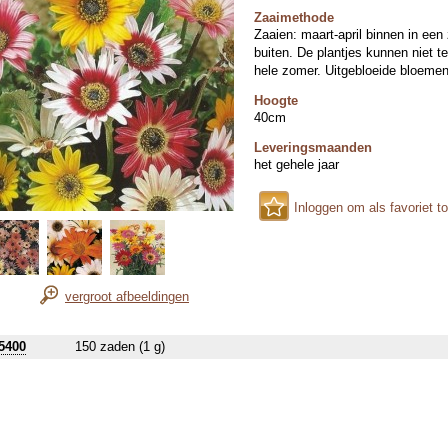
Zaaimethode
Zaaien: maart-april binnen in een
buiten. De plantjes kunnen niet t
hele zomer. Uitgebloeide bloeme
Hoogte
40cm
Leveringsmaanden
het gehele jaar
Inloggen om als favoriet t
vergroot afbeeldingen
5400
150 zaden (1 g)