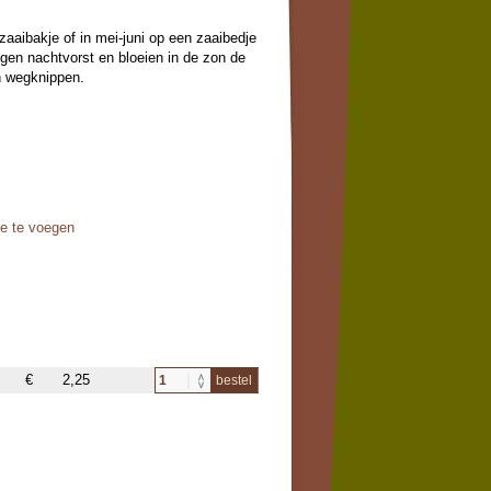
 zaaibakje of in mei-juni op een zaaibedje
egen nachtvorst en bloeien in de zon de
n wegknippen.
oe te voegen
€
2,25
bestel