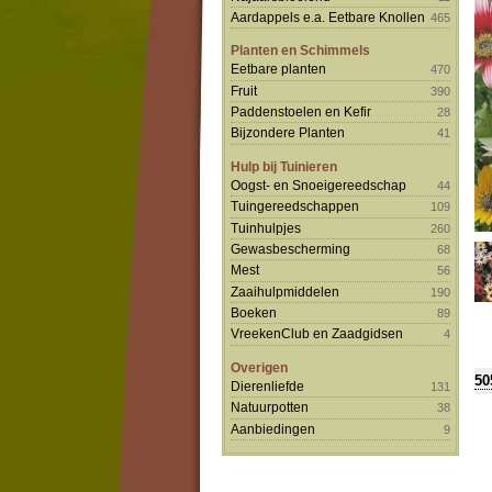
Aardappels e.a. Eetbare Knollen
465
Planten en Schimmels
Eetbare planten
470
Fruit
390
Paddenstoelen en Kefir
28
Bijzondere Planten
41
Hulp bij Tuinieren
Oogst- en Snoeigereedschap
44
Tuingereedschappen
109
Tuinhulpjes
260
Gewasbescherming
68
Mest
56
Zaaihulpmiddelen
190
Boeken
89
VreekenClub en Zaadgidsen
4
Overigen
50
Dierenliefde
131
Natuurpotten
38
Aanbiedingen
9