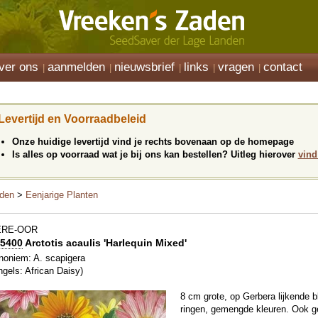
ver ons
aanmelden
nieuwsbrief
links
vragen
contact
Levertijd en Voorraadbeleid
Onze huidige levertijd vind je rechts bovenaan op de homepage
Is alles op voorraad wat je bij ons kan bestellen? Uitleg hierover
vind
den
>
Eenjarige Planten
ERE-OOR
5400
Arctotis acaulis 'Harlequin Mixed'
noniem: A. scapigera
ngels: African Daisy)
8 cm grote, op Gerbera lijkende b
ringen, gemengde kleuren. Ook ge