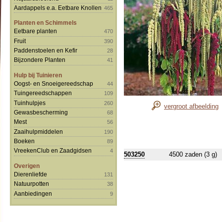
Aardappels e.a. Eetbare Knollen
465
Planten en Schimmels
Eetbare planten
470
Fruit
390
Paddenstoelen en Kefir
28
Bijzondere Planten
41
Hulp bij Tuinieren
Oogst- en Snoeigereedschap
44
Tuingereedschappen
109
Tuinhulpjes
260
vergroot afbeelding
Gewasbescherming
68
Mest
56
Zaaihulpmiddelen
190
Boeken
89
VreekenClub en Zaadgidsen
4
503250
4500 zaden (3 g)
Overigen
Dierenliefde
131
Natuurpotten
38
Aanbiedingen
9