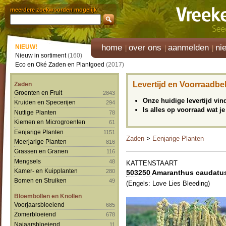
meerdere zoekwoorden mogelijk
home
over ons
aanmelden
ni
NIEUW!
Nieuw in sortiment
(160)
Eco en Oké Zaden en Plantgoed
(2017)
Levertijd en Voorraadbe
Zaden
Groenten en Fruit
2843
Onze huidige levertijd vi
Kruiden en Specerijen
294
Is alles op voorraad wat je
Nuttige Planten
78
Kiemen en Microgroenten
61
Eenjarige Planten
1151
Zaden
>
Eenjarige Planten
Meerjarige Planten
816
Grassen en Granen
116
Mengsels
48
KATTENSTAART
Kamer- en Kuipplanten
280
503250
Amaranthus caudatus
Bomen en Struiken
49
(Engels: Love Lies Bleeding)
Bloembollen en Knollen
Voorjaarsbloeiend
685
Zomerbloeiend
678
Najaarsbloeiend
11