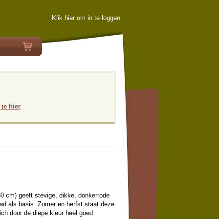
Klik hier om in te loggen
 je hier
60 cm) geeft stevige, dikke, donkerrode
d als basis. Zomer en herfst staat deze
zich door de diepe kleur heel goed