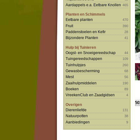
Aardappels e.a. Eetbare Knollen
465
Planten en Schimmels
Eetbare planten
470
Fruit
390
Paddenstoelen en Kefir
28
Bijzondere Planten
41
Hulp bij Tuinieren
Oogst- en Snoeigereedschap
44
Tuingereedschappen
109
Tuinhulpjes
260
Gewasbescherming
68
Mest
56
Zaaihulpmiddelen
190
Boeken
89
VreekenClub en Zaadgidsen
4
50
Overigen
Dierenliefde
131
Natuurpotten
38
Aanbiedingen
9