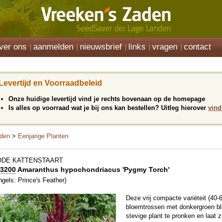
ver ons
aanmelden
nieuwsbrief
links
vragen
contact
Levertijd en Voorraadbeleid
Onze huidige levertijd vind je rechts bovenaan op de homepage
Is alles op voorraad wat je bij ons kan bestellen? Uitleg hierover
vind
den
>
Eenjarige Planten
ODE KATTENSTAART
3200
Amaranthus hypochondriacus 'Pygmy Torch'
ngels: Prince's Feather)
Deze vrij compacte variëteit (40-
bloemtrossen met donkergroen bla
stevige plant te pronken en laat 