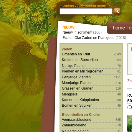
meerdere zoekwoorden mogelijk
home
o
NIEUW!
Nieuw in sortiment
(160)
Eco en Oké Zaden en Plantgoed
(2018)
Zaden
Groenten en Fruit
2843
Kruiden en Specerijen
294
Nuttige Planten
78
Kiemen en Microgroenten
61
Eenjarige Planten
1151
Za
Meerjarige Planten
816
Grassen en Granen
116
Mengsels
48
R
Kamer- en Kuipplanten
280
50
Bomen en Struiken
49
(E
Bloembollen en Knollen
Voorjaarsbloeiend
685
Zomerbloeiend
678
Najaarsbloeiend
11