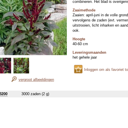
combineren. Het blad is overigen
Zaaimethode
Zaaien: april-juni in de volle gron
vervolgens de zaden (evt. vermen
uitstrooien, licht inharken en aa
ook.
Hoogte
40-60 cm
Leveringsmaanden
het gehele jaar
Inloggen om als favoriet t
vergroot afbeeldingen
3200
3000 zaden (2 g)