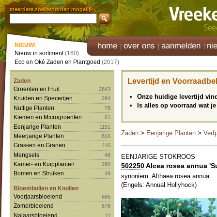
meerdere zoekwoorden mogelijk
home
over ons
aanmelden
ni
NIEUW!
Nieuw in sortiment
(160)
Eco en Oké Zaden en Plantgoed
(2017)
Levertijd en Voorraadbe
Zaden
Groenten en Fruit
2843
Onze huidige levertijd vi
Kruiden en Specerijen
294
Is alles op voorraad wat je
Nuttige Planten
78
Kiemen en Microgroenten
61
Eenjarige Planten
1151
Zaden
>
Eenjarige Planten
>
Verf
Meerjarige Planten
816
Grassen en Granen
116
Mengsels
48
EENJARIGE STOKROOS
Kamer- en Kuipplanten
280
502250
Alcea rosea annua 'S
Bomen en Struiken
49
synoniem: Althaea rosea annua
(Engels: Annual Hollyhock)
Bloembollen en Knollen
Voorjaarsbloeiend
685
Zomerbloeiend
678
Najaarsbloeiend
11