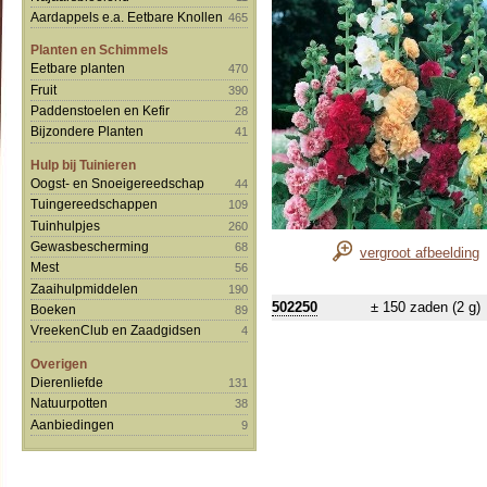
Aardappels e.a. Eetbare Knollen
465
Planten en Schimmels
Eetbare planten
470
Fruit
390
Paddenstoelen en Kefir
28
Bijzondere Planten
41
Hulp bij Tuinieren
Oogst- en Snoeigereedschap
44
Tuingereedschappen
109
Tuinhulpjes
260
Gewasbescherming
68
vergroot afbeelding
Mest
56
Zaaihulpmiddelen
190
502250
± 150 zaden (2 g)
Boeken
89
VreekenClub en Zaadgidsen
4
Overigen
Dierenliefde
131
Natuurpotten
38
Aanbiedingen
9