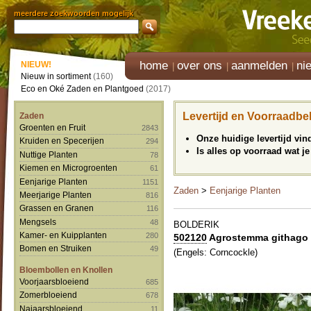
meerdere zoekwoorden mogelijk
home
over ons
aanmelden
ni
NIEUW!
Nieuw in sortiment
(160)
Eco en Oké Zaden en Plantgoed
(2017)
Levertijd en Voorraadbe
Zaden
Groenten en Fruit
2843
Onze huidige levertijd vi
Kruiden en Specerijen
294
Is alles op voorraad wat je
Nuttige Planten
78
Kiemen en Microgroenten
61
Eenjarige Planten
1151
Zaden
>
Eenjarige Planten
Meerjarige Planten
816
Grassen en Granen
116
Mengsels
48
BOLDERIK
Kamer- en Kuipplanten
280
502120
Agrostemma githago '
Bomen en Struiken
49
(Engels: Corncockle)
Bloembollen en Knollen
Voorjaarsbloeiend
685
Zomerbloeiend
678
Najaarsbloeiend
11