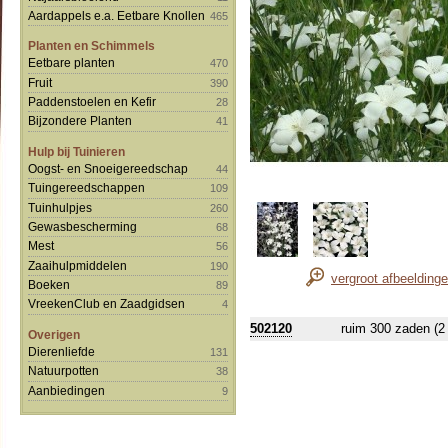
Aardappels e.a. Eetbare Knollen
465
Planten en Schimmels
Eetbare planten
470
Fruit
390
Paddenstoelen en Kefir
28
Bijzondere Planten
41
Hulp bij Tuinieren
Oogst- en Snoeigereedschap
44
Tuingereedschappen
109
Tuinhulpjes
260
Gewasbescherming
68
Mest
56
Zaaihulpmiddelen
190
vergroot afbeelding
Boeken
89
VreekenClub en Zaadgidsen
4
502120
ruim 300 zaden (2
Overigen
Dierenliefde
131
Natuurpotten
38
Aanbiedingen
9