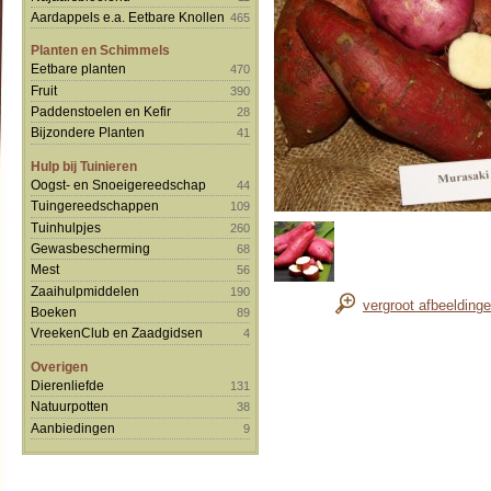
Aardappels e.a. Eetbare Knollen
465
Planten en Schimmels
Eetbare planten
470
Fruit
390
Paddenstoelen en Kefir
28
Bijzondere Planten
41
Hulp bij Tuinieren
Oogst- en Snoeigereedschap
44
Tuingereedschappen
109
Tuinhulpjes
260
Gewasbescherming
68
Mest
56
Zaaihulpmiddelen
190
vergroot afbeelding
Boeken
89
VreekenClub en Zaadgidsen
4
Overigen
Dierenliefde
131
Natuurpotten
38
Aanbiedingen
9