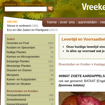
meerdere zoekwoorden mogelijk
home
over ons
aanmelden
ni
NIEUW!
Nieuw in sortiment
(160)
Eco en Oké Zaden en Plantgoed
(2017)
Levertijd en Voorraadbe
Zaden
Groenten en Fruit
2843
Onze huidige levertijd vi
Kruiden en Specerijen
294
Is alles op voorraad wat je
Nuttige Planten
78
Kiemen en Microgroenten
61
Eenjarige Planten
1151
Bloembollen en Knollen
>
Aardapp
Meerjarige Planten
816
Grassen en Granen
116
Mengsels
48
409607 ZOETE AARDAPPELS '
Kamer- en Kuipplanten
280
ook wel genoemd: BATAAT (Engel
Bomen en Struiken
49
(Ipomoea batatas)
Bloembollen en Knollen
Voorjaarsbloeiend
685
Zomerbloeiend
678
Najaarsbloeiend
11