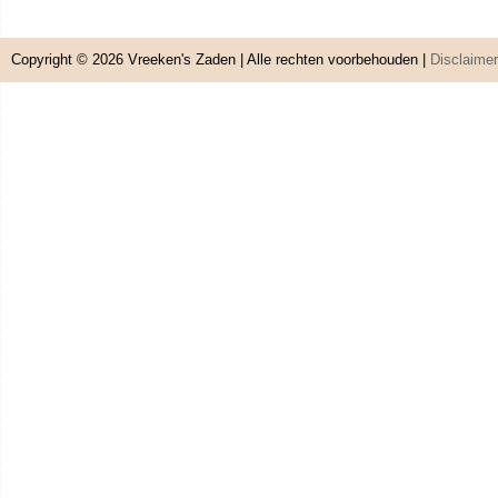
Copyright © 2026
Vreeken's Zaden
| Alle rechten voorbehouden |
Disclaimer