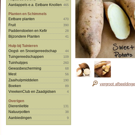
Aardappels e.a. Eetbare Knollen
465
Planten en Schimmels
Eetbare planten
470
Fruit
390
Paddenstoelen en Kefir
28
Bijzondere Planten
41
Hulp bij Tuinieren
Oogst- en Snoeigereedschap
44
Tuingereedschappen
109
Tuinhulpjes
260
Gewasbescherming
68
Mest
56
Zaaihulpmiddelen
190
vergroot afbeelding
Boeken
89
VreekenClub en Zaadgidsen
4
Overigen
Dierenliefde
131
Natuurpotten
38
Aanbiedingen
9