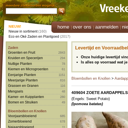
meerdere zoekwoorden mogelijk
home
over ons
aanmelden
ni
NIEUW!
Nieuw in sortiment
(160)
Eco en Oké Zaden en Plantgoed
(2017)
Levertijd en Voorraadbe
Zaden
Groenten en Fruit
2843
Onze huidige levertijd vi
Kruiden en Specerijen
294
Is alles op voorraad wat je
Nuttige Planten
78
Kiemen en Microgroenten
61
Eenjarige Planten
1151
Bloembollen en Knollen
>
Aardapp
Meerjarige Planten
816
Grassen en Granen
116
Mengsels
48
409604 ZOETE AARDAPPELS '
Kamer- en Kuipplanten
280
(Engels: Sweet Potato)
Bomen en Struiken
49
(Ipomoea batatas)
Bloembollen en Knollen
Voorjaarsbloeiend
685
Zomerbloeiend
678
Najaarsbloeiend
11