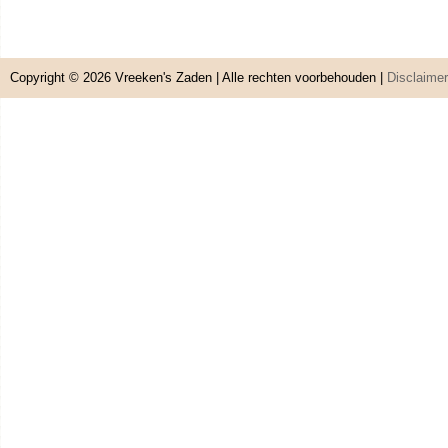
Copyright © 2026
Vreeken's Zaden
| Alle rechten voorbehouden |
Disclaimer