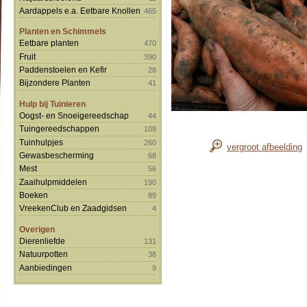
Aardappels e.a. Eetbare Knollen
465
Planten en Schimmels
Eetbare planten
470
Fruit
390
Paddenstoelen en Kefir
28
Bijzondere Planten
41
Hulp bij Tuinieren
Oogst- en Snoeigereedschap
44
Tuingereedschappen
109
Tuinhulpjes
260
vergroot afbeelding
Gewasbescherming
68
Mest
56
Zaaihulpmiddelen
190
Boeken
89
VreekenClub en Zaadgidsen
4
Overigen
Dierenliefde
131
Natuurpotten
38
Aanbiedingen
9