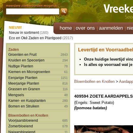
meerdere zoekwoorden mogelijk
home
over ons
aanmelden
ni
NIEUW!
Nieuw in sortiment
(160)
Eco en Oké Zaden en Plantgoed
(2017)
Levertijd en Voorraadbe
Zaden
Groenten en Fruit
2843
Onze huidige levertijd vi
Kruiden en Specerijen
294
Is alles op voorraad wat je
Nuttige Planten
78
Kiemen en Microgroenten
61
Eenjarige Planten
1151
Bloembollen en Knollen
>
Aardapp
Meerjarige Planten
816
Grassen en Granen
116
Mengsels
48
409594 ZOETE AARDAPPELS '
Kamer- en Kuipplanten
280
(Engels: Sweet Potato)
Bomen en Struiken
49
(Ipomoea batatas)
Bloembollen en Knollen
Voorjaarsbloeiend
685
Zomerbloeiend
678
Najaarsbloeiend
11