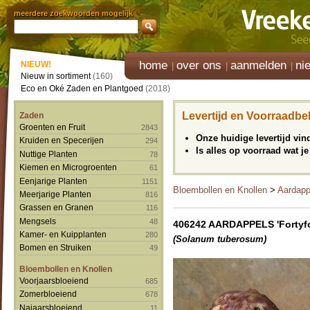
meerdere zoekwoorden mogelijk
home
over ons
aanmelden
ni
NIEUW!
Nieuw in sortiment
(160)
Eco en Oké Zaden en Plantgoed
(2018)
Levertijd en Voorraadbe
Zaden
Groenten en Fruit
2843
Onze huidige levertijd vi
Kruiden en Specerijen
294
Is alles op voorraad wat je
Nuttige Planten
78
Kiemen en Microgroenten
61
Eenjarige Planten
1151
Bloembollen en Knollen
>
Aardapp
Meerjarige Planten
816
Grassen en Granen
116
Mengsels
48
406242 AARDAPPELS 'Fortyfo
Kamer- en Kuipplanten
280
(Solanum tuberosum)
Bomen en Struiken
49
Bloembollen en Knollen
Voorjaarsbloeiend
685
Zomerbloeiend
678
Najaarsbloeiend
11