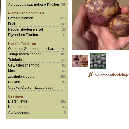
Aardappels e.a. Eetbare Knollen
465
Planten en Schimmels
Eetbare planten
470
Fruit
390
Paddenstoelen en Kefir
28
Bijzondere Planten
41
Hulp bij Tuinieren
Oogst- en Snoeigereedschap
44
Tuingereedschappen
109
Tuinhulpjes
260
Gewasbescherming
68
Mest
56
vergroot afbeelding
Zaaihulpmiddelen
190
Boeken
89
VreekenClub en Zaadgidsen
4
Overigen
Dierenliefde
131
Natuurpotten
38
Aanbiedingen
9