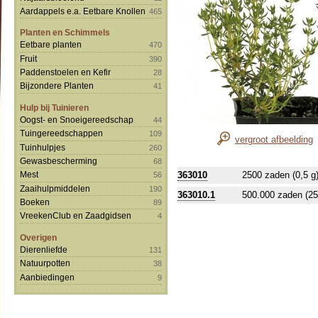
Aardappels e.a. Eetbare Knollen
465
Planten en Schimmels
Eetbare planten
470
Fruit
390
Paddenstoelen en Kefir
28
Bijzondere Planten
41
Hulp bij Tuinieren
Oogst- en Snoeigereedschap
44
Tuingereedschappen
109
vergroot afbeelding
Tuinhulpjes
260
Gewasbescherming
68
363010
2500 zaden (0,5 g
Mest
56
Zaaihulpmiddelen
190
363010.1
500.000 zaden (25
Boeken
89
VreekenClub en Zaadgidsen
4
Overigen
Dierenliefde
131
Natuurpotten
38
Aanbiedingen
9