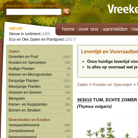
meerdere zoekwoorden mogelijk
home
over ons
aanmelden
ni
NIEUW!
Nieuw in sortiment
(160)
Eco en Oké Zaden en Plantgoed
(2017)
Levertijd en Voorraadbe
Zaden
Groenten en Fruit
2843
Onze huidige levertijd vi
Kruiden en Specerijen
294
Is alles op voorraad wat je
Nuttige Planten
78
Kiemen en Microgroenten
61
Eenjarige Planten
1151
Zaden
>
Kruiden en Specerijen
>
Meerjarige Planten
816
Grassen en Granen
116
Mengsels
48
363010
TIJM, ECHTE ZOMER 
Kamer- en Kuipplanten
280
(Thymus vulgaris)
Bomen en Struiken
49
Bloembollen en Knollen
Voorjaarsbloeiend
685
Zomerbloeiend
678
Najaarsbloeiend
11