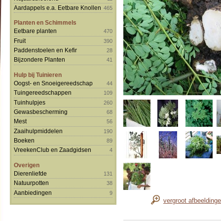
Aardappels e.a. Eetbare Knollen
465
Planten en Schimmels
Eetbare planten
470
Fruit
390
Paddenstoelen en Kefir
28
Bijzondere Planten
41
Hulp bij Tuinieren
Oogst- en Snoeigereedschap
44
Tuingereedschappen
109
Tuinhulpjes
260
Gewasbescherming
68
Mest
56
Zaaihulpmiddelen
190
Boeken
89
VreekenClub en Zaadgidsen
4
Overigen
Dierenliefde
131
Natuurpotten
38
Aanbiedingen
9
vergroot afbeelding