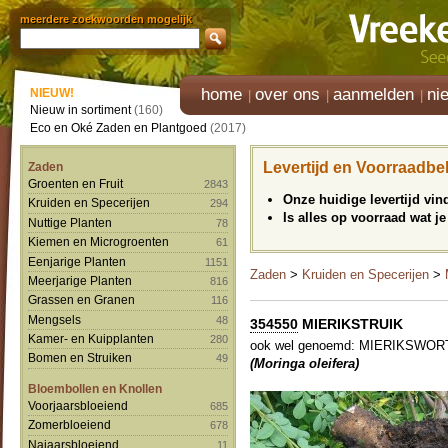
meerdere zoekwoorden mogelijk
home
over ons
aanmelden
ni
NIEUW!
Nieuw in sortiment
(160)
Eco en Oké Zaden en Plantgoed
(2017)
Levertijd en Voorraadbe
Zaden
Groenten en Fruit
2843
Onze huidige levertijd vi
Kruiden en Specerijen
294
Is alles op voorraad wat je
Nuttige Planten
78
Kiemen en Microgroenten
61
Eenjarige Planten
1151
Zaden
>
Kruiden en Specerijen
>
Meerjarige Planten
816
Grassen en Granen
116
Mengsels
48
354550
MIERIKSTRUIK
Kamer- en Kuipplanten
280
ook wel genoemd: MIERIKS
Bomen en Struiken
49
(Moringa oleifera)
Bloembollen en Knollen
Voorjaarsbloeiend
685
Zomerbloeiend
678
Najaarsbloeiend
11