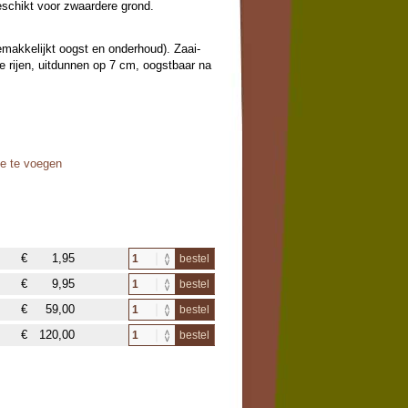
eschikt voor zwaardere grond.
rgemakkelijkt oogst en onderhoud). Zaai-
 rijen, uitdunnen op 7 cm, oogstbaar na
oe te voegen
€
1,95
bestel
€
9,95
bestel
€
59,00
bestel
€
120,00
bestel