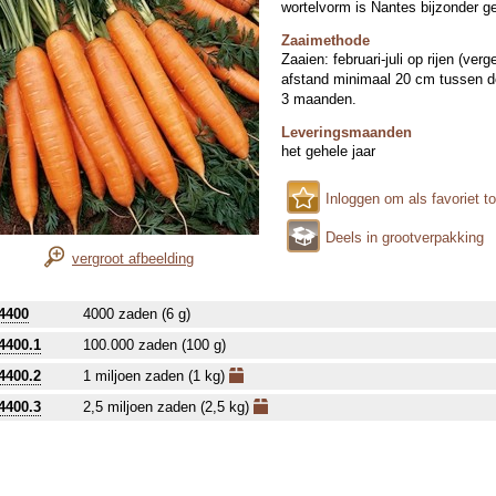
wortelvorm is Nantes bijzonder g
Zaaimethode
Zaaien: februari-juli op rijen (ve
afstand minimaal 20 cm tussen de
3 maanden.
Leveringsmaanden
het gehele jaar
Inloggen om als favoriet t
Deels in grootverpakking
vergroot afbeelding
4400
4000 zaden (6 g)
4400.1
100.000 zaden (100 g)
4400.2
1 miljoen zaden (1 kg)
4400.3
2,5 miljoen zaden (2,5 kg)