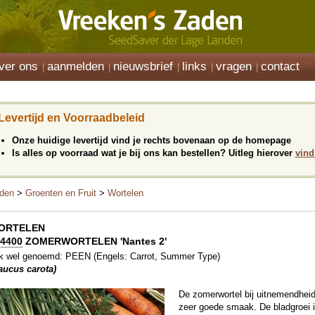
ver ons
aanmelden
nieuwsbrief
links
vragen
contact
Levertijd en Voorraadbeleid
Onze huidige levertijd vind je rechts bovenaan op de homepage
Is alles op voorraad wat je bij ons kan bestellen? Uitleg hierover
vind
den
>
Groenten en Fruit
>
Wortelen
ORTELEN
4400
ZOMERWORTELEN 'Nantes 2'
k wel genoemd: PEEN (Engels: Carrot, Summer Type)
aucus carota)
De zomerwortel bij uitnemendhei
zeer goede smaak. De bladgroei i