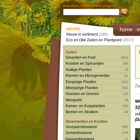
meerdere zoekwoorden mogelijk
home
o
NIEUW!
Nieuw in sortiment
(160)
Eco en Oké Zaden en Plantgoed
(2017)
Zaden
Groenten en Fruit
2843
Kruiden en Specerijen
294
Nuttige Planten
78
Kiemen en Microgroenten
61
Eenjarige Planten
1151
Za
Meerjarige Planten
816
Grassen en Granen
116
Mengsels
48
W
Kamer- en Kuipplanten
280
32
Bomen en Struiken
49
oo
(D
Bloembollen en Knollen
Voorjaarsbloeiend
685
Zomerbloeiend
678
Najaarsbloeiend
11