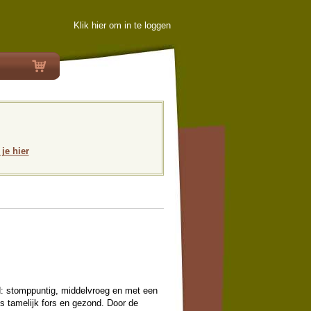
Klik hier om in te loggen
 je hier
d: stomppuntig, middelvroeg en met een
s tamelijk fors en gezond. Door de