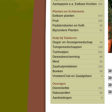
Aardappels e.a. Eetbare Knollen
465
Planten en Schimmels
Eetbare planten
470
Fruit
390
Paddenstoelen en Kefir
28
Bijzondere Planten
41
Hulp bij Tuinieren
Oogst- en Snoeigereedschap
44
Tuingereedschappen
109
Tuinhulpjes
260
Gewasbescherming
68
Mest
56
Zaaihulpmiddelen
190
32
Boeken
89
VreekenClub en Zaadgidsen
4
32
Overigen
32
Dierenliefde
131
32
Natuurpotten
38
Aanbiedingen
9