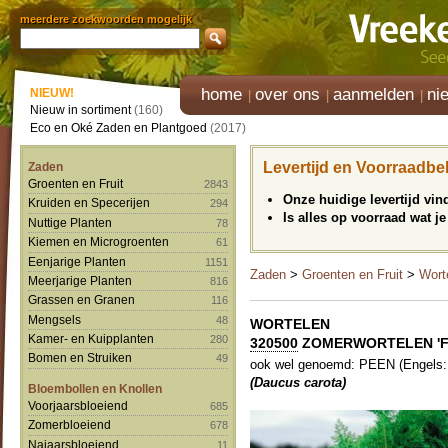
meerdere zoekwoorden mogelijk
home
over ons
aanmelden
ni
NIEUW!
Nieuw in sortiment
(160)
Eco en Oké Zaden en Plantgoed
(2017)
Levertijd en Voorraadbe
Zaden
Groenten en Fruit
2843
Onze huidige levertijd vi
Kruiden en Specerijen
294
Is alles op voorraad wat je
Nuttige Planten
78
Kiemen en Microgroenten
61
Eenjarige Planten
1151
Zaden
>
Groenten en Fruit
>
Wort
Meerjarige Planten
816
Grassen en Granen
116
Mengsels
48
WORTELEN
Kamer- en Kuipplanten
280
320500
ZOMERWORTELEN 'Flya
Bomen en Struiken
49
ook wel genoemd: PEEN (Engels:
(Daucus carota)
Bloembollen en Knollen
Voorjaarsbloeiend
685
Zomerbloeiend
678
Najaarsbloeiend
11