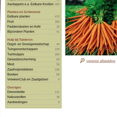
Aardappels e.a. Eetbare Knollen
465
Planten en Schimmels
Eetbare planten
470
Fruit
390
Paddenstoelen en Kefir
28
Bijzondere Planten
41
Hulp bij Tuinieren
Oogst- en Snoeigereedschap
44
Tuingereedschappen
109
Tuinhulpjes
260
Gewasbescherming
68
vergroot afbeelding
Mest
56
Zaaihulpmiddelen
190
Boeken
89
VreekenClub en Zaadgidsen
4
Overigen
Dierenliefde
131
Natuurpotten
38
Aanbiedingen
9