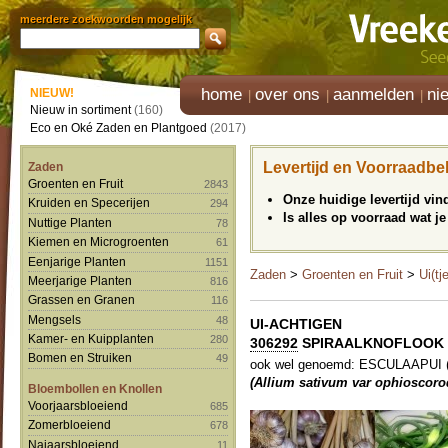
meerdere zoekwoorden mogelijk
home
over ons
aanmelden
ni
NIEUW!
Nieuw in sortiment
(160)
Eco en Oké Zaden en Plantgoed
(2017)
Levertijd en Voorraadbe
Zaden
Groenten en Fruit
2843
Onze huidige levertijd vi
Kruiden en Specerijen
294
Is alles op voorraad wat je
Nuttige Planten
78
Kiemen en Microgroenten
61
Eenjarige Planten
1151
Zaden
>
Groenten en Fruit
>
Ui(tj
Meerjarige Planten
816
Grassen en Granen
116
Mengsels
48
UI-ACHTIGEN
Kamer- en Kuipplanten
280
306292
SPIRAALKNOFLOOK '
Bomen en Struiken
49
ook wel genoemd: ESCULAAPUI (E
(Allium sativum var ophioscor
Bloembollen en Knollen
Voorjaarsbloeiend
685
Zomerbloeiend
678
Najaarsbloeiend
11