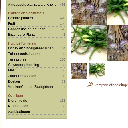
Aardappels e.a. Eetbare Knollen
465
Planten en Schimmels
Eetbare planten
470
Fruit
390
Paddenstoelen en Kefir
28
Bijzondere Planten
41
Hulp bij Tuinieren
Oogst- en Snoeigereedschap
44
Tuingereedschappen
109
Tuinhulpjes
260
Gewasbescherming
68
Mest
56
Zaaihulpmiddelen
190
Boeken
89
vergroot afbeelding
VreekenClub en Zaadgidsen
4
Overigen
Dierenliefde
131
Natuurpotten
38
Aanbiedingen
9