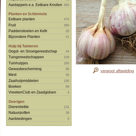
Aardappels e.a. Eetbare Knollen
465
Planten en Schimmels
Eetbare planten
470
Fruit
390
Paddenstoelen en Kefir
28
Bijzondere Planten
41
Hulp bij Tuinieren
Oogst- en Snoeigereedschap
44
Tuingereedschappen
109
Tuinhulpjes
260
Gewasbescherming
68
vergroot afbeelding
Mest
56
Zaaihulpmiddelen
190
Boeken
89
VreekenClub en Zaadgidsen
4
Overigen
Dierenliefde
131
Natuurpotten
38
Aanbiedingen
9