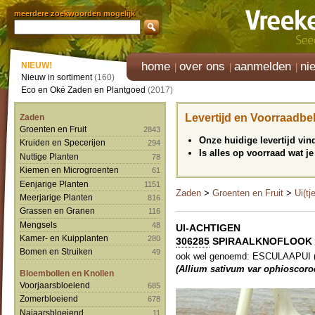
meerdere zoekwoorden mogelijk
home
over ons
aanmelden
ni
NIEUW!
Nieuw in sortiment
(160)
Eco en Oké Zaden en Plantgoed
(2017)
Levertijd en Voorraadbe
Zaden
Groenten en Fruit
2843
Onze huidige levertijd vi
Kruiden en Specerijen
294
Is alles op voorraad wat je
Nuttige Planten
78
Kiemen en Microgroenten
61
Eenjarige Planten
1151
Zaden
>
Groenten en Fruit
>
Ui(tj
Meerjarige Planten
816
Grassen en Granen
116
Mengsels
48
UI-ACHTIGEN
Kamer- en Kuipplanten
280
306285
SPIRAALKNOFLOOK 'On
Bomen en Struiken
49
ook wel genoemd: ESCULAAPUI (E
(Allium sativum var ophioscor
Bloembollen en Knollen
Voorjaarsbloeiend
685
Zomerbloeiend
678
Najaarsbloeiend
11