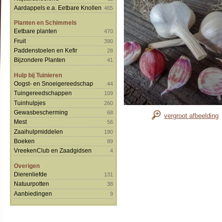
Aardappels e.a. Eetbare Knollen
465
Planten en Schimmels
Eetbare planten
470
Fruit
390
Paddenstoelen en Kefir
28
Bijzondere Planten
41
Hulp bij Tuinieren
Oogst- en Snoeigereedschap
44
Tuingereedschappen
109
Tuinhulpjes
260
Gewasbescherming
68
vergroot afbeelding
Mest
56
Zaaihulpmiddelen
190
Boeken
89
VreekenClub en Zaadgidsen
4
Overigen
Dierenliefde
131
Natuurpotten
38
Aanbiedingen
9