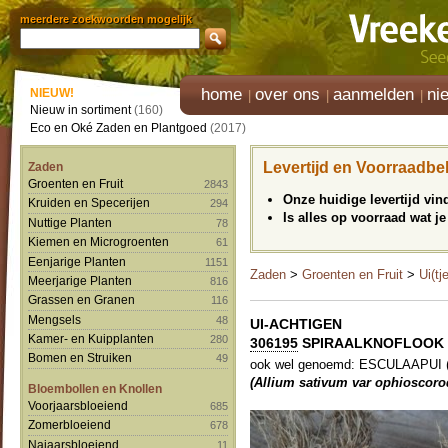
meerdere zoekwoorden mogelijk
home
over ons
aanmelden
ni
NIEUW!
Nieuw in sortiment
(160)
Eco en Oké Zaden en Plantgoed
(2017)
Levertijd en Voorraadbe
Zaden
Groenten en Fruit
2843
Onze huidige levertijd vi
Kruiden en Specerijen
294
Is alles op voorraad wat je
Nuttige Planten
78
Kiemen en Microgroenten
61
Eenjarige Planten
1151
Zaden
>
Groenten en Fruit
>
Ui(tj
Meerjarige Planten
816
Grassen en Granen
116
Mengsels
48
UI-ACHTIGEN
Kamer- en Kuipplanten
280
306195
SPIRAALKNOFLOOK 'B
Bomen en Struiken
49
ook wel genoemd: ESCULAAPUI (E
(Allium sativum var ophioscoro
Bloembollen en Knollen
Voorjaarsbloeiend
685
Zomerbloeiend
678
Najaarsbloeiend
11