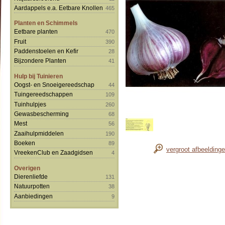
Aardappels e.a. Eetbare Knollen
465
Planten en Schimmels
Eetbare planten
470
Fruit
390
Paddenstoelen en Kefir
28
Bijzondere Planten
41
Hulp bij Tuinieren
Oogst- en Snoeigereedschap
44
Tuingereedschappen
109
Tuinhulpjes
260
Gewasbescherming
68
Mest
56
Zaaihulpmiddelen
190
Boeken
89
vergroot afbeelding
VreekenClub en Zaadgidsen
4
Overigen
Dierenliefde
131
Natuurpotten
38
Aanbiedingen
9