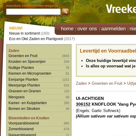
meerdere zoekwoorden mogelijk
home
over ons
aanmelden
ni
NIEUW!
Nieuw in sortiment
(160)
Eco en Oké Zaden en Plantgoed
(2017)
Levertijd en Voorraadbe
Zaden
Groenten en Fruit
2843
Onze huidige levertijd vi
Kruiden en Specerijen
294
Is alles op voorraad wat je
Nuttige Planten
78
Kiemen en Microgroenten
61
Eenjarige Planten
1151
Zaden
>
Groenten en Fruit
>
Ui(tj
Meerjarige Planten
816
Grassen en Granen
116
Mengsels
48
UI-ACHTIGEN
Kamer- en Kuipplanten
280
306152
KNOFLOOK 'Vang Pyong
Bomen en Struiken
49
(Engels: Garlic Softneck)
(Allium sativum var sativum ssp
Bloembollen en Knollen
Voorjaarsbloeiend
685
Zomerbloeiend
678
Najaarsbloeiend
11