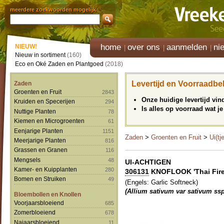
meerdere zoekwoorden mogelijk
home
over ons
aanmelden
ni
NIEUW!
Nieuw in sortiment
(160)
Eco en Oké Zaden en Plantgoed
(2018)
Levertijd en Voorraadbe
Zaden
Groenten en Fruit
2843
Onze huidige levertijd vi
Kruiden en Specerijen
294
Is alles op voorraad wat je
Nuttige Planten
78
Kiemen en Microgroenten
61
Eenjarige Planten
1151
Zaden
>
Groenten en Fruit
>
Ui(tj
Meerjarige Planten
816
Grassen en Granen
116
Mengsels
48
UI-ACHTIGEN
Kamer- en Kuipplanten
280
306131
KNOFLOOK 'Thai Fire
Bomen en Struiken
49
(Engels: Garlic Softneck)
(Allium sativum var sativum ssp
Bloembollen en Knollen
Voorjaarsbloeiend
685
Zomerbloeiend
678
Najaarsbloeiend
11