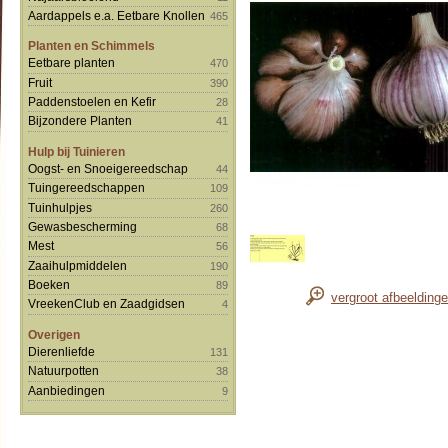
Aardappels e.a. Eetbare Knollen
465
Planten en Schimmels
Eetbare planten
470
Fruit
390
Paddenstoelen en Kefir
28
Bijzondere Planten
41
Hulp bij Tuinieren
Oogst- en Snoeigereedschap
44
Tuingereedschappen
109
Tuinhulpjes
260
Gewasbescherming
68
Mest
56
Zaaihulpmiddelen
190
Boeken
89
vergroot afbeelding
VreekenClub en Zaadgidsen
4
Overigen
Dierenliefde
131
Natuurpotten
38
Aanbiedingen
9