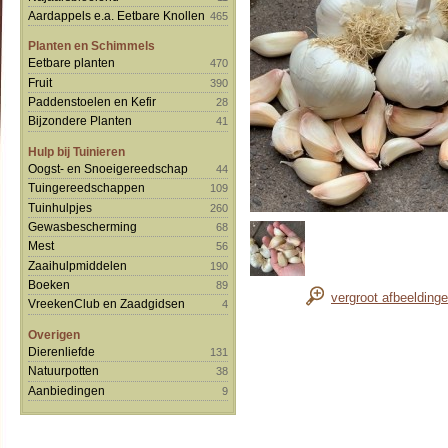
Aardappels e.a. Eetbare Knollen
465
Planten en Schimmels
Eetbare planten
470
Fruit
390
Paddenstoelen en Kefir
28
Bijzondere Planten
41
Hulp bij Tuinieren
Oogst- en Snoeigereedschap
44
Tuingereedschappen
109
Tuinhulpjes
260
Gewasbescherming
68
Mest
56
Zaaihulpmiddelen
190
Boeken
89
vergroot afbeelding
VreekenClub en Zaadgidsen
4
Overigen
Dierenliefde
131
Natuurpotten
38
Aanbiedingen
9