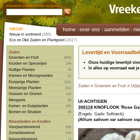
meerdere zoekwoorden mogelijk
home
over ons
aanmelden
ni
NIEUW!
Nieuw in sortiment
(160)
Eco en Oké Zaden en Plantgoed
(2017)
Levertijd en Voorraadbe
Zaden
Groenten en Fruit
2843
Onze huidige levertijd vi
Kruiden en Specerijen
294
Is alles op voorraad wat je
Nuttige Planten
78
Kiemen en Microgroenten
61
Eenjarige Planten
1151
Zaden
>
Groenten en Fruit
>
Ui(tj
Meerjarige Planten
816
Grassen en Granen
116
Mengsels
48
UI-ACHTIGEN
Kamer- en Kuipplanten
280
306118
KNOFLOOK 'Rose Gay
Bomen en Struiken
49
(Engels: Garlic Softneck)
(Allium sativum var sativum ssp
Bloembollen en Knollen
Voorjaarsbloeiend
685
Zomerbloeiend
678
Najaarsbloeiend
11