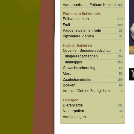
Aardappels e.a. Eetbare Knollen
465
Planten en Schimmels
Eetbare planten
470
Fruit
390
Paddenstoelen en Kefir
28
Bijzondere Planten
41
Hulp bij Tuinieren
Oogst- en Snoeigereedschap
44
Tuingereedschappen
109
Tuinhulpjes
260
Gewasbescherming
68
Mest
56
Zaaihulpmiddelen
190
Boeken
89
VreekenClub en Zaadgidsen
4
Overigen
Dierenliefde
131
Natuurpotten
38
Aanbiedingen
9