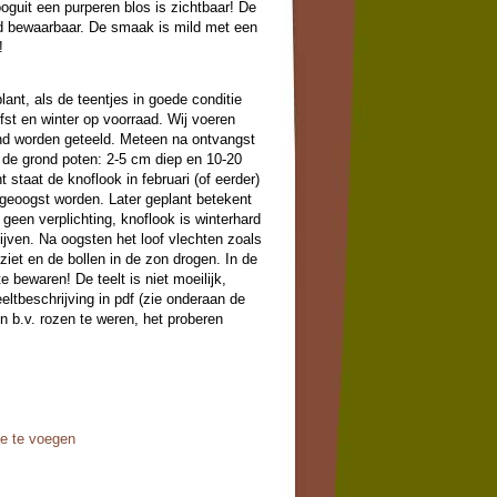
oguit een purperen blos is zichtbaar! De
oed bewaarbaar. De smaak is mild met een
!
ant, als de teentjes in goede conditie
rfst en winter op voorraad. Wij voeren
nd worden geteeld. Meteen na ontvangst
 de grond poten: 2-5 cm diep en 10-20
t staat de knoflook in februari (of eerder)
e geoogst worden. Later geplant betekent
 geen verplichting, knoflook is winterhard
ijven. Na oogsten het loof vlechten zoals
ziet en de bollen in de zon drogen. In de
 bewaren! De teelt is niet moeilijk,
eltbeschrijving in pdf (zie onderaan de
in b.v. rozen te weren, het proberen
oe te voegen