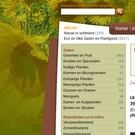
meerdere zoekwoorden mogelijk
home
o
NIEUW!
Nieuw in sortiment
(160)
Eco en Oké Zaden en Plantgoed
(2017)
Zaden
Groenten en Fruit
2843
Kruiden en Specerijen
294
Nuttige Planten
78
Kiemen en Microgroenten
61
Eenjarige Planten
1151
Za
Meerjarige Planten
816
Grassen en Granen
116
Mengsels
48
U
Kamer- en Kuipplanten
280
30
Bomen en Struiken
49
(E
(A
Bloembollen en Knollen
Voorjaarsbloeiend
685
Zomerbloeiend
678
Najaarsbloeiend
11