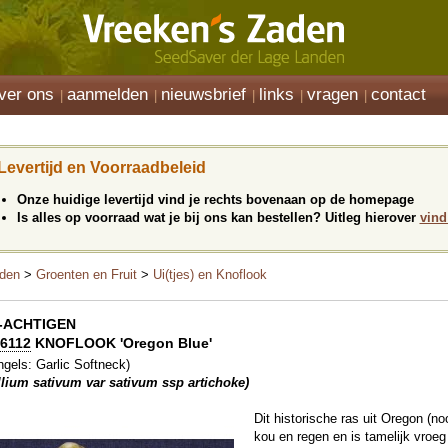
ver ons
aanmelden
nieuwsbrief
links
vragen
contact
Levertijd en Voorraadbeleid
Onze huidige levertijd vind je rechts bovenaan op de homepage
Is alles op voorraad wat je bij ons kan bestellen? Uitleg hierover
vind
den
>
Groenten en Fruit
>
Ui(tjes) en Knoflook
I-ACHTIGEN
6112
KNOFLOOK 'Oregon Blue'
ngels: Garlic Softneck)
llium sativum var sativum ssp artichoke)
Dit historische ras uit Oregon (no
kou en regen en is tamelijk vroe