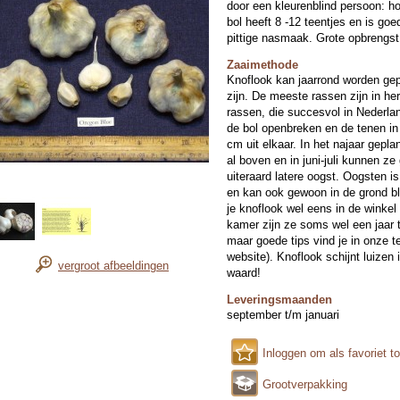
door een kleurenblind persoon: ho
bol heeft 8 -12 teentjes en is g
pittige nasmaak. Grote opbrengst
Zaaimethode
Knoflook kan jaarrond worden gepl
zijn. De meeste rassen zijn in he
rassen, die succesvol in Nederla
de bol openbreken en de tenen in
cm uit elkaar. In het najaar geplan
al boven en in juni-juli kunnen z
uiteraard latere oogst. Oogsten is
en kan ook gewoon in de grond bl
je knoflook wel eens in de winkel 
kamer zijn ze soms wel een jaar te
maar goede tips vind je in onze te
website). Knoflook schijnt luizen 
vergroot afbeeldingen
waard!
Leveringsmaanden
september t/m januari
Inloggen om als favoriet t
Grootverpakking