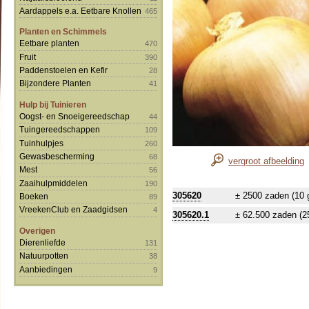
Aardappels e.a. Eetbare Knollen
465
Planten en Schimmels
Eetbare planten
470
Fruit
390
Paddenstoelen en Kefir
28
Bijzondere Planten
41
Hulp bij Tuinieren
Oogst- en Snoeigereedschap
44
Tuingereedschappen
109
Tuinhulpjes
260
Gewasbescherming
68
vergroot afbeelding
Mest
56
Zaaihulpmiddelen
190
305620
± 2500 zaden (10 
Boeken
89
VreekenClub en Zaadgidsen
4
305620.1
± 62.500 zaden (2
Overigen
Dierenliefde
131
Natuurpotten
38
Aanbiedingen
9