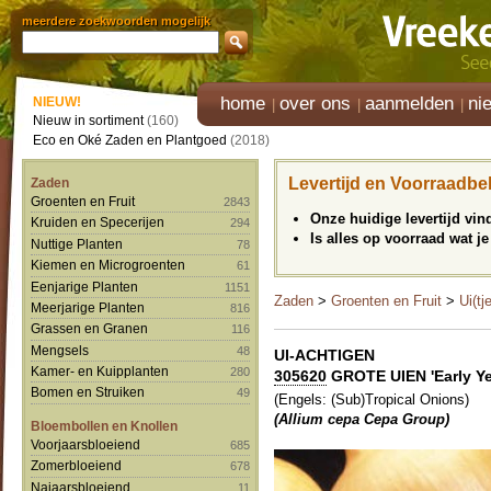
meerdere zoekwoorden mogelijk
home
over ons
aanmelden
ni
NIEUW!
Nieuw in sortiment
(160)
Eco en Oké Zaden en Plantgoed
(2018)
Levertijd en Voorraadbe
Zaden
Groenten en Fruit
2843
Onze huidige levertijd vi
Kruiden en Specerijen
294
Is alles op voorraad wat je
Nuttige Planten
78
Kiemen en Microgroenten
61
Eenjarige Planten
1151
Zaden
>
Groenten en Fruit
>
Ui(tj
Meerjarige Planten
816
Grassen en Granen
116
Mengsels
48
UI-ACHTIGEN
Kamer- en Kuipplanten
280
305620
GROTE UIEN 'Early Yel
Bomen en Struiken
49
(Engels: (Sub)Tropical Onions)
(Allium cepa Cepa Group)
Bloembollen en Knollen
Voorjaarsbloeiend
685
Zomerbloeiend
678
Najaarsbloeiend
11