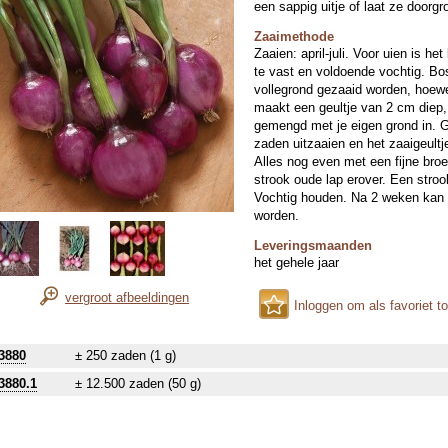
een sappig uitje of laat ze doorgro
Zaaimethode
Zaaien: april-juli. Voor uien is het
te vast en voldoende vochtig. Bo
vollegrond gezaaid worden, hoewe
maakt een geultje van 2 cm diep, 
gemengd met je eigen grond in. 
zaden uitzaaien en het zaaigeult
Alles nog even met een fijne br
strook oude lap erover. Een stro
Vochtig houden. Na 2 weken kan h
worden.
Leveringsmaanden
het gehele jaar
vergroot afbeeldingen
Inloggen om als favoriet t
3880
± 250 zaden (1 g)
3880.1
± 12.500 zaden (50 g)