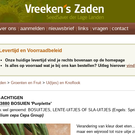
ver ons
aanmelden
nieuwsbrief
links
vragen
contact
Levertijd en Voorraadbeleid
Onze huidige levertijd vind je rechts bovenaan op de homepage
Is alles op voorraad wat je bij ons kan bestellen? Uitleg hierover
vind
den
>
Groenten en Fruit
>
Ui(tjes) en Knoflook
I-ACHTIGEN
3880
BOSUIEN 'Purplette'
k wel genoemd: BOSUITJES, LENTE-UITJES OF SLA-UITJES (Engels: Spri
llium cepa Cepa Group)
Verandering van kleur doet eten…?
maar een wijnrood tot roze uitje zi