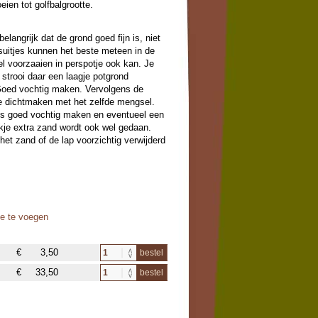
eien tot golfbalgrootte.
 belangrijk dat de grond goed fijn is, niet
suitjes kunnen het beste meteen in de
l voorzaaien in perspotje ook kan. Je
strooi daar een laagje potgrond
Goed vochtig maken. Vervolgens de
je dichtmaken met het zelfde mengsel.
oes goed vochtig maken en eventueel een
okje extra zand wordt ook wel gedaan.
et zand of de lap voorzichtig verwijderd
oe te voegen
€
3,50
bestel
€
33,50
bestel