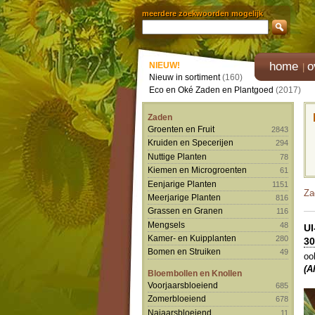
meerdere zoekwoorden mogelijk
home
o
NIEUW!
Nieuw in sortiment
(160)
Eco en Oké Zaden en Plantgoed
(2017)
Zaden
Groenten en Fruit
2843
Kruiden en Specerijen
294
Nuttige Planten
78
Kiemen en Microgroenten
61
Eenjarige Planten
1151
Za
Meerjarige Planten
816
Grassen en Granen
116
Mengsels
48
U
Kamer- en Kuipplanten
280
30
Bomen en Struiken
49
oo
(A
Bloembollen en Knollen
Voorjaarsbloeiend
685
Zomerbloeiend
678
Najaarsbloeiend
11