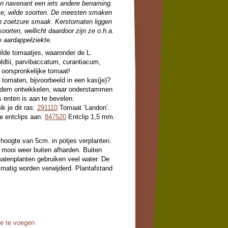
gen navenant een iets andere benaming.
jke, wilde soorten. De meesten smaken
en zoetzure smaak. Kerstomaten liggen
soorten, wellicht daardoor zijn ze o.h.a.
 aardappelziekte.
lde tomaatjes, waaronder de L.
dtii, parvibaccatum, curantiacum,
 oorspronkelijke tomaat!
e tomaten, bijvoorbeeld in een kas(je)?
bodem ontwikkelen, waar onderstammen
s enten is aan te bevelen:
k je dit ras:
291110
Tomaat ‘Landon’.
e entclips aan:
847520
Entclip 1,5 mm.
 hoogte van 5cm. in potjes verplanten.
ij mooi weer buiten afharden. Buiten
matenplanten gebruiken veel water. De
lmatig worden verwijderd. Plantafstand
oe te voegen