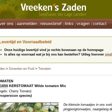
ver ons
aanmelden
nieuwsbrief
links
vragen
contact
Levertijd en Voorraadbeleid
Onze huidige levertijd vind je rechts bovenaan op de homepage
Is alles op voorraad wat je bij ons kan bestellen? Uitleg hierover
vind
den
>
Groenten en Fruit
>
Tomaten
OMATEN
1850
KERSTOMAAT Wilde tomaten Mix
ngels: Cherry Tomato)
ycopersicon species)
De kleinste tomaatjes in ons sor
pingpongtomaatjes, naargelang de 