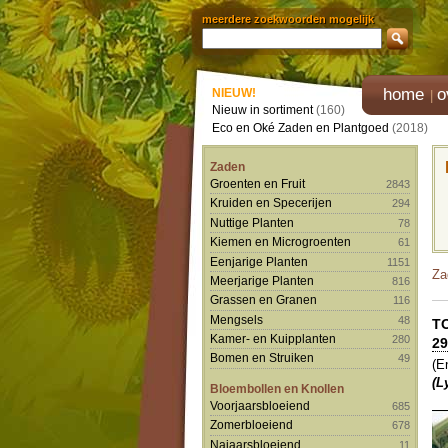
meerdere zoekwoorden mogelijk
home
o
NIEUW!
Nieuw in sortiment
(160)
Eco en Oké Zaden en Plantgoed
(2018)
Zaden
Groenten en Fruit
2843
Kruiden en Specerijen
294
Nuttige Planten
78
Kiemen en Microgroenten
61
Eenjarige Planten
1151
Za
Meerjarige Planten
816
Grassen en Granen
116
Mengsels
48
T
Kamer- en Kuipplanten
280
29
Bomen en Struiken
49
(E
(L
Bloembollen en Knollen
Voorjaarsbloeiend
685
Zomerbloeiend
678
Najaarsbloeiend
11