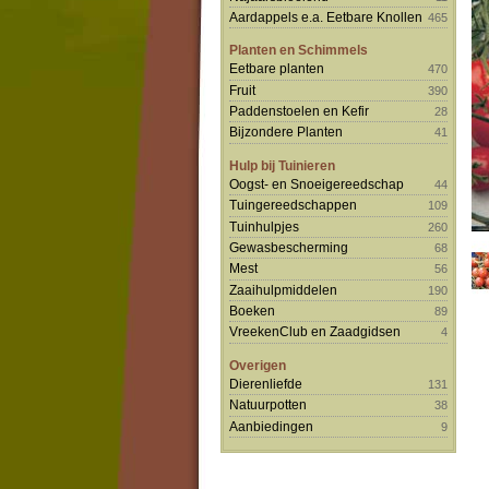
Aardappels e.a. Eetbare Knollen
465
Planten en Schimmels
Eetbare planten
470
Fruit
390
Paddenstoelen en Kefir
28
Bijzondere Planten
41
Hulp bij Tuinieren
Oogst- en Snoeigereedschap
44
Tuingereedschappen
109
Tuinhulpjes
260
Gewasbescherming
68
Mest
56
Zaaihulpmiddelen
190
Boeken
89
VreekenClub en Zaadgidsen
4
Overigen
Dierenliefde
131
Natuurpotten
38
Aanbiedingen
9