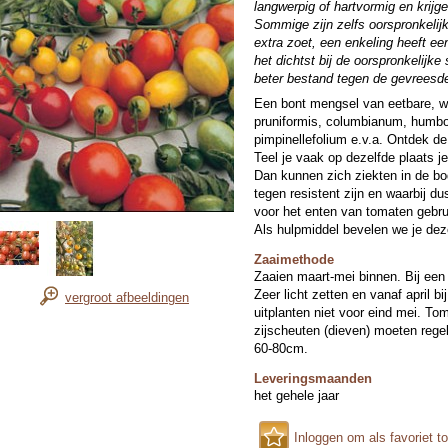
langwerpig of hartvormig en krij
Sommige zijn zelfs oorspronkeli
extra zoet, een enkeling heeft e
het dichtst bij de oorspronkelijke 
beter bestand tegen de gevreesde
Een bont mengsel van eetbare, wi
pruniformis, columbianum, humbol
pimpinellefolium e.v.a. Ontdek de
Teel je vaak op dezelfde plaats j
Dan kunnen zich ziekten in de 
tegen resistent zijn en waarbij du
voor het enten van tomaten gebrui
Als hulpmiddel bevelen we je dez
Zaaimethode
Zaaien maart-mei binnen. Bij een
Zeer licht zetten en vanaf april b
vergroot afbeeldingen
uitplanten niet voor eind mei. To
zijscheuten (dieven) moeten rege
60-80cm.
Leveringsmaanden
het gehele jaar
Inloggen om als favoriet t