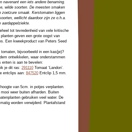
gen navenant een iets andere benaming.
jke, wilde soorten. De meesten smaken
en zoetzure smaak. Kerstomaten liggen
soorten, wellicht daardoor zijn ze o.h.a.
 aardappelziekte.
eheel tot tevredenheid van vele kritische
planten geven een grote oogst van
tjes. Een kweekproduct van Peters Seed
e tomaten, bijvoorbeeld in een kas(je)?
bodem ontwikkelen, waar onderstammen
s enten is aan te bevelen:
k je dit ras:
291110
Tomaat ‘Landon’.
e entclips aan:
847520
Entclip 1,5 mm.
 hoogte van 5cm. in potjes verplanten.
ij mooi weer buiten afharden. Buiten
matenplanten gebruiken veel water. De
lmatig worden verwijderd. Plantafstand