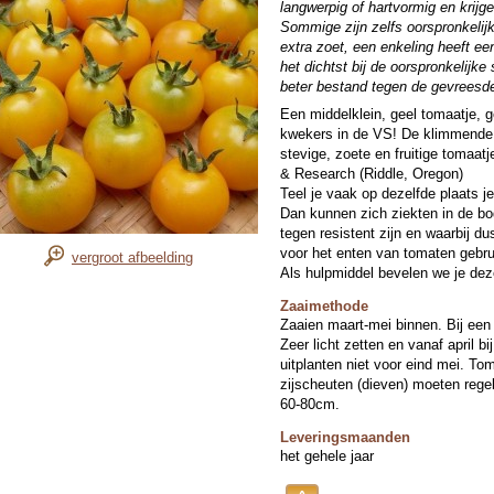
langwerpig of hartvormig en krij
Sommige zijn zelfs oorspronkeli
extra zoet, een enkeling heeft e
het dichtst bij de oorspronkelijke 
beter bestand tegen de gevreesde
Een middelklein, geel tomaatje, g
kwekers in de VS! De klimmende 
stevige, zoete en fruitige tomaa
& Research (Riddle, Oregon)
Teel je vaak op dezelfde plaats j
Dan kunnen zich ziekten in de 
tegen resistent zijn en waarbij du
voor het enten van tomaten gebrui
vergroot afbeelding
Als hulpmiddel bevelen we je dez
Zaaimethode
Zaaien maart-mei binnen. Bij een
Zeer licht zetten en vanaf april b
uitplanten niet voor eind mei. To
zijscheuten (dieven) moeten rege
60-80cm.
Leveringsmaanden
het gehele jaar