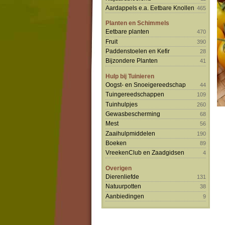
Aardappels e.a. Eetbare Knollen
465
Planten en Schimmels
Eetbare planten
470
Fruit
390
Paddenstoelen en Kefir
28
Bijzondere Planten
41
Hulp bij Tuinieren
Oogst- en Snoeigereedschap
44
Tuingereedschappen
109
Tuinhulpjes
260
Gewasbescherming
68
Mest
56
Zaaihulpmiddelen
190
Boeken
89
VreekenClub en Zaadgidsen
4
Overigen
Dierenliefde
131
Natuurpotten
38
Aanbiedingen
9