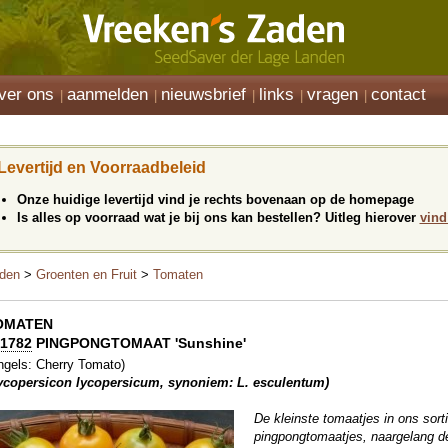
ver ons
aanmelden
nieuwsbrief
links
vragen
contact
Levertijd en Voorraadbeleid
Onze huidige levertijd vind je rechts bovenaan op de homepage
Is alles op voorraad wat je bij ons kan bestellen? Uitleg hierover
vind
den
>
Groenten en Fruit
>
Tomaten
OMATEN
1782
PINGPONGTOMAAT 'Sunshine'
ngels: Cherry Tomato)
ycopersicon lycopersicum, synoniem: L. esculentum)
De kleinste tomaatjes in ons sor
pingpongtomaatjes, naargelang de 