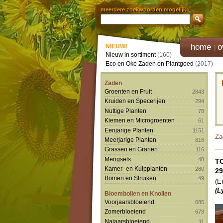
meerdere zoekwoorden mogelijk
home
o
NIEUW!
Nieuw in sortiment
(160)
Eco en Oké Zaden en Plantgoed
(2017)
Zaden
Groenten en Fruit
2843
Kruiden en Specerijen
294
Nuttige Planten
78
Kiemen en Microgroenten
61
Eenjarige Planten
1151
Za
Meerjarige Planten
816
Grassen en Granen
116
Mengsels
48
T
Kamer- en Kuipplanten
280
29
Bomen en Struiken
49
(E
(L
Bloembollen en Knollen
Voorjaarsbloeiend
685
Zomerbloeiend
678
Najaarsbloeiend
11