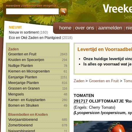
meerdere zoekwoorden mogelijk
home
over ons
aanmelden
ni
NIEUW!
Nieuw in sortiment
(160)
Eco en Oké Zaden en Plantgoed
(2018)
Levertijd en Voorraadbe
Zaden
Groenten en Fruit
2843
Onze huidige levertijd vi
Kruiden en Specerijen
294
Is alles op voorraad wat je
Nuttige Planten
78
Kiemen en Microgroenten
61
Eenjarige Planten
1151
Zaden
>
Groenten en Fruit
>
Toma
Meerjarige Planten
816
Grassen en Granen
116
Mengsels
48
TOMATEN
Kamer- en Kuipplanten
280
291717
OLIJFTOMAATJE 'Roman
Bomen en Struiken
49
(Engels: Cherry Tomato)
(Lycopersicon lycopersicum, s
Bloembollen en Knollen
Voorjaarsbloeiend
685
Zomerbloeiend
678
Najaarsbloeiend
11