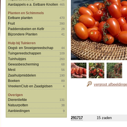
Aardappels e.a. Eetbare Knollen
465
Planten en Schimmels
Eetbare planten
470
Fruit
390
Paddenstoelen en Kefir
28
Bijzondere Planten
41
Hulp bij Tuinieren
Oogst- en Snoeigereedschap
44
Tuingereedschappen
109
Tuinhulpjes
260
Gewasbescherming
68
Mest
56
Zaaihulpmiddelen
190
Boeken
89
vergroot afbeelding
VreekenClub en Zaadgidsen
4
Overigen
Dierenliefde
131
Natuurpotten
38
Aanbiedingen
9
291717
15 zaden