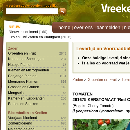
meerdere zoekwoorden mogelijk
home
over ons
aanmelden
ni
NIEUW!
Nieuw in sortiment
(160)
Eco en Oké Zaden en Plantgoed
(2018)
Levertijd en Voorraadbe
Zaden
Groenten en Fruit
2843
Onze huidige levertijd vi
Kruiden en Specerijen
294
Is alles op voorraad wat je
Nuttige Planten
78
Kiemen en Microgroenten
61
Eenjarige Planten
1151
Zaden
>
Groenten en Fruit
>
Toma
Meerjarige Planten
816
Grassen en Granen
116
Mengsels
48
TOMATEN
Kamer- en Kuipplanten
280
291675
KERSTOMAAT 'Red Ch
Bomen en Struiken
49
(Engels: Cherry Tomato)
(Lycopersicon lycopersicum, s
Bloembollen en Knollen
Voorjaarsbloeiend
685
Zomerbloeiend
678
Najaarsbloeiend
11