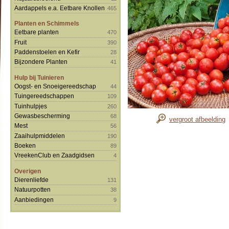
Aardappels e.a. Eetbare Knollen
465
Planten en Schimmels
Eetbare planten
470
Fruit
390
Paddenstoelen en Kefir
28
Bijzondere Planten
41
Hulp bij Tuinieren
Oogst- en Snoeigereedschap
44
Tuingereedschappen
109
Tuinhulpjes
260
Gewasbescherming
68
vergroot afbeelding
Mest
56
Zaaihulpmiddelen
190
Boeken
89
VreekenClub en Zaadgidsen
4
Overigen
Dierenliefde
131
Natuurpotten
38
Aanbiedingen
9