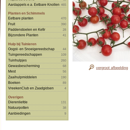
Aardappels e.a. Eetbare Knollen
465
Planten en Schimmels
Eetbare planten
470
Fruit
390
Paddenstoelen en Kefir
28
Bijzondere Planten
41
Hulp bij Tuinieren
Oogst- en Snoeigereedschap
44
Tuingereedschappen
109
Tuinhulpjes
260
Gewasbescherming
68
vergroot afbeelding
Mest
56
Zaaihulpmiddelen
190
Boeken
89
VreekenClub en Zaadgidsen
4
Overigen
Dierenliefde
131
Natuurpotten
38
Aanbiedingen
9