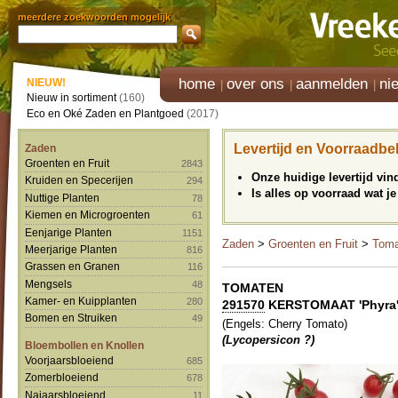
meerdere zoekwoorden mogelijk
home
over ons
aanmelden
ni
NIEUW!
Nieuw in sortiment
(160)
Eco en Oké Zaden en Plantgoed
(2017)
Levertijd en Voorraadbe
Zaden
Groenten en Fruit
2843
Onze huidige levertijd vi
Kruiden en Specerijen
294
Is alles op voorraad wat je
Nuttige Planten
78
Kiemen en Microgroenten
61
Eenjarige Planten
1151
Zaden
>
Groenten en Fruit
>
Toma
Meerjarige Planten
816
Grassen en Granen
116
Mengsels
48
TOMATEN
Kamer- en Kuipplanten
280
291570
KERSTOMAAT 'Phyra
Bomen en Struiken
49
(Engels: Cherry Tomato)
(Lycopersicon ?)
Bloembollen en Knollen
Voorjaarsbloeiend
685
Zomerbloeiend
678
Najaarsbloeiend
11