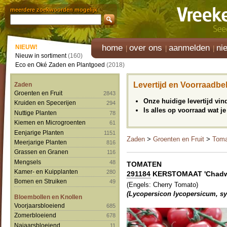
meerdere zoekwoorden mogelijk
home
over ons
aanmelden
ni
NIEUW!
Nieuw in sortiment
(160)
Eco en Oké Zaden en Plantgoed
(2018)
Levertijd en Voorraadbe
Zaden
Groenten en Fruit
2843
Onze huidige levertijd vi
Kruiden en Specerijen
294
Is alles op voorraad wat je
Nuttige Planten
78
Kiemen en Microgroenten
61
Eenjarige Planten
1151
Zaden
>
Groenten en Fruit
>
Toma
Meerjarige Planten
816
Grassen en Granen
116
Mengsels
48
TOMATEN
Kamer- en Kuipplanten
280
291184
KERSTOMAAT 'Chadwi
Bomen en Struiken
49
(Engels: Cherry Tomato)
(Lycopersicon lycopersicum, s
Bloembollen en Knollen
Voorjaarsbloeiend
685
Zomerbloeiend
678
Najaarsbloeiend
11