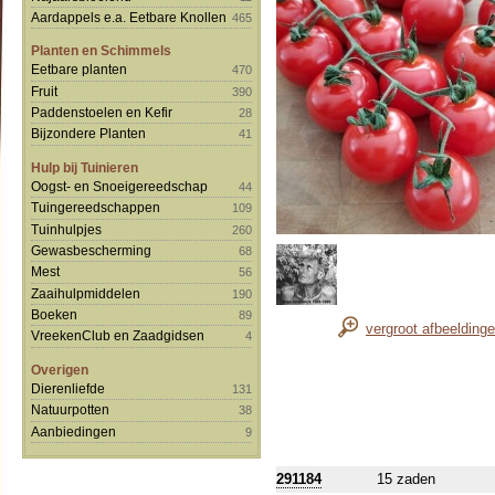
Aardappels e.a. Eetbare Knollen
465
Planten en Schimmels
Eetbare planten
470
Fruit
390
Paddenstoelen en Kefir
28
Bijzondere Planten
41
Hulp bij Tuinieren
Oogst- en Snoeigereedschap
44
Tuingereedschappen
109
Tuinhulpjes
260
Gewasbescherming
68
Mest
56
Zaaihulpmiddelen
190
Boeken
89
vergroot afbeelding
VreekenClub en Zaadgidsen
4
Overigen
Dierenliefde
131
Natuurpotten
38
Aanbiedingen
9
291184
15 zaden