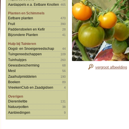
Aardappels e.a. Eetbare Knollen
465
Planten en Schimmels
Eetbare planten
470
Fruit
390
Paddenstoelen en Kefir
28
Bijzondere Planten
41
Hulp bij Tuinieren
Oogst- en Snoeigereedschap
44
Tuingereedschappen
109
Tuinhulpjes
260
Gewasbescherming
68
vergroot afbeelding
Mest
56
Zaaihulpmiddelen
190
Boeken
89
VreekenClub en Zaadgidsen
4
Overigen
Dierenliefde
131
Natuurpotten
38
Aanbiedingen
9