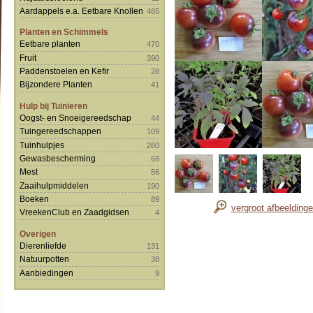
Aardappels e.a. Eetbare Knollen
465
Planten en Schimmels
Eetbare planten
470
Fruit
390
Paddenstoelen en Kefir
28
Bijzondere Planten
41
Hulp bij Tuinieren
Oogst- en Snoeigereedschap
44
Tuingereedschappen
109
Tuinhulpjes
260
Gewasbescherming
68
Mest
56
Zaaihulpmiddelen
190
Boeken
89
vergroot afbeelding
VreekenClub en Zaadgidsen
4
Overigen
Dierenliefde
131
Natuurpotten
38
Aanbiedingen
9