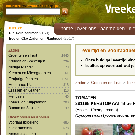
meerdere zoekwoorden mogelijk
home
over ons
aanmelden
ni
NIEUW!
Nieuw in sortiment
(160)
Eco en Oké Zaden en Plantgoed
(2017)
Levertijd en Voorraadbe
Zaden
Groenten en Fruit
2843
Onze huidige levertijd vi
Kruiden en Specerijen
294
Is alles op voorraad wat je
Nuttige Planten
78
Kiemen en Microgroenten
61
Eenjarige Planten
1151
Zaden
>
Groenten en Fruit
>
Toma
Meerjarige Planten
816
Grassen en Granen
116
Mengsels
48
TOMATEN
Kamer- en Kuipplanten
280
291168
KERSTOMAAT 'Blue Pi
Bomen en Struiken
49
(Engels: Cherry Tomato)
(Lycopersicon lycopersicum, s
Bloembollen en Knollen
Voorjaarsbloeiend
685
Zomerbloeiend
678
Najaarsbloeiend
11