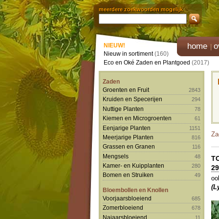
meerdere zoekwoorden mogelijk
home
o
NIEUW!
Nieuw in sortiment
(160)
Eco en Oké Zaden en Plantgoed
(2017)
Zaden
Groenten en Fruit
2843
Kruiden en Specerijen
294
Nuttige Planten
78
Kiemen en Microgroenten
61
Eenjarige Planten
1151
Za
Meerjarige Planten
816
Grassen en Granen
116
Mengsels
48
T
Kamer- en Kuipplanten
280
29
Bomen en Struiken
49
oo
(L
Bloembollen en Knollen
Voorjaarsbloeiend
685
Zomerbloeiend
678
Najaarsbloeiend
11