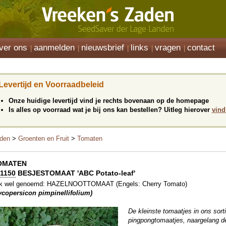
ver ons
aanmelden
nieuwsbrief
links
vragen
contact
Levertijd en Voorraadbeleid
Onze huidige levertijd vind je rechts bovenaan op de homepage
Is alles op voorraad wat je bij ons kan bestellen? Uitleg hierover
vind
den
>
Groenten en Fruit
>
Tomaten
OMATEN
1150
BESJESTOMAAT 'ABC Potato-leaf'
k wel genoemd: HAZELNOOTTOMAAT (Engels: Cherry Tomato)
ycopersicon pimpinellifolium)
De kleinste tomaatjes in ons sor
pingpongtomaatjes, naargelang de 