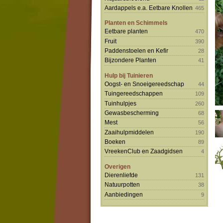
Aardappels e.a. Eetbare Knollen
465
Planten en Schimmels
Eetbare planten
470
Fruit
390
Paddenstoelen en Kefir
28
Bijzondere Planten
41
Hulp bij Tuinieren
Oogst- en Snoeigereedschap
44
Tuingereedschappen
109
Tuinhulpjes
260
Gewasbescherming
68
Mest
56
Zaaihulpmiddelen
190
Boeken
89
VreekenClub en Zaadgidsen
4
Overigen
Dierenliefde
131
Natuurpotten
38
Aanbiedingen
9