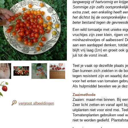
langwerpig of hartvormig en krij
Sommige zijn zelfs oorspronkeli
extra zoet, een enkeling heeft e
het dichtst bij de oorspronkelijke 
beter bestand tegen de gevreesde
Een wild tomaatje met unieke eig
vruchtjes zijn zeer klein, rijpen v
minihazelnootjes of aalbessen! De
aan een aardappel denken, totda
blijft vrij laag (1m) en groeit ook
juli tot de vorst invalt.
Teel je vaak op dezelfde plaats j
Dan kunnen zich ziekten in de 
tegen resistent zijn en waarbij du
voor het enten van tomaten gebrui
Als hulpmiddel bevelen we je dez
Zaaimethode
Zaaien: maart-mei binnen. Bij een
vergroot afbeeldingen
Zeer licht zetten en vanaf april b
uitplanten niet voor eind mei. Tee
Tomatenplanten gebruiken veel wat
niet te worden gediefd. Plantafst