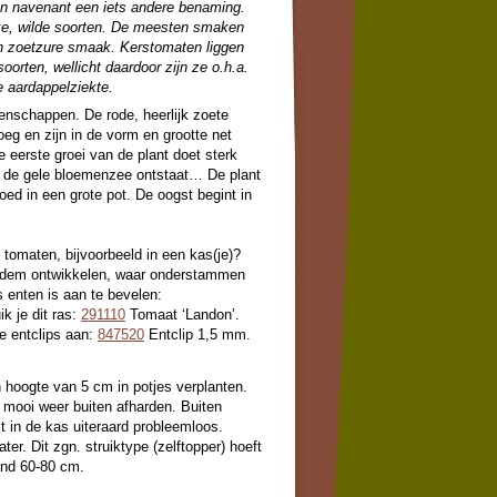
gen navenant een iets andere benaming.
jke, wilde soorten. De meesten smaken
en zoetzure smaak. Kerstomaten liggen
soorten, wellicht daardoor zijn ze o.h.a.
 aardappelziekte.
enschappen. De rode, heerlijk zoete
roeg en zijn in de vorm en grootte net
 eerste groei van de plant doet sterk
t de gele bloemenzee ontstaat… De plant
 goed in een grote pot. De oogst begint in
e tomaten, bijvoorbeeld in een kas(je)?
bodem ontwikkelen, waar onderstammen
s enten is aan te bevelen:
k je dit ras:
291110
Tomaat ‘Landon’.
e entclips aan:
847520
Entclip 1,5 mm.
 hoogte van 5 cm in potjes verplanten.
ij mooi weer buiten afharden. Buiten
lt in de kas uiteraard probleemloos.
er. Dit zgn. struiktype (zelftopper) hoeft
and 60-80 cm.