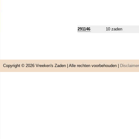
291146
10 zaden
Copyright © 2026
Vreeken's Zaden
| Alle rechten voorbehouden |
Disclaimer