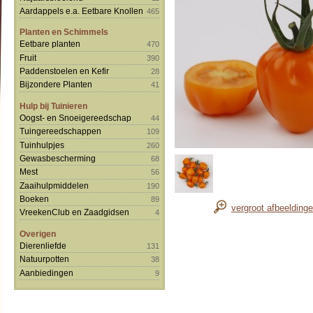
Aardappels e.a. Eetbare Knollen
465
Planten en Schimmels
Eetbare planten
470
Fruit
390
Paddenstoelen en Kefir
28
Bijzondere Planten
41
Hulp bij Tuinieren
Oogst- en Snoeigereedschap
44
Tuingereedschappen
109
Tuinhulpjes
260
Gewasbescherming
68
Mest
56
Zaaihulpmiddelen
190
Boeken
89
vergroot afbeelding
VreekenClub en Zaadgidsen
4
Overigen
Dierenliefde
131
Natuurpotten
38
Aanbiedingen
9