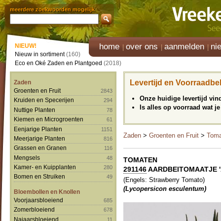
meerdere zoekwoorden mogelijk
home
over ons
aanmelden
ni
NIEUW!
Nieuw in sortiment
(160)
Eco en Oké Zaden en Plantgoed
(2018)
Levertijd en Voorraadbe
Zaden
Groenten en Fruit
2843
Onze huidige levertijd vi
Kruiden en Specerijen
294
Is alles op voorraad wat je
Nuttige Planten
78
Kiemen en Microgroenten
61
Eenjarige Planten
1151
Zaden
>
Groenten en Fruit
>
Toma
Meerjarige Planten
816
Grassen en Granen
116
Mengsels
48
TOMATEN
Kamer- en Kuipplanten
280
291146
AARDBEITOMAATJE 'A
Bomen en Struiken
49
(Engels: Strawberry Tomato)
(Lycopersicon esculentum)
Bloembollen en Knollen
Voorjaarsbloeiend
685
Zomerbloeiend
678
Najaarsbloeiend
11