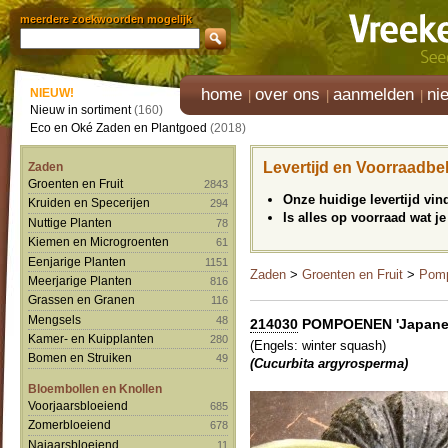
meerdere zoekwoorden mogelijk
home
over ons
aanmelden
ni
NIEUW!
Nieuw in sortiment
(160)
Eco en Oké Zaden en Plantgoed
(2018)
Levertijd en Voorraadbe
Zaden
Groenten en Fruit
2843
Onze huidige levertijd vi
Kruiden en Specerijen
294
Is alles op voorraad wat je
Nuttige Planten
78
Kiemen en Microgroenten
61
Eenjarige Planten
1151
Zaden
>
Groenten en Fruit
>
Pom
Meerjarige Planten
816
Grassen en Granen
116
Mengsels
48
214030
POMPOENEN 'Japanese 
Kamer- en Kuipplanten
280
(Engels: winter squash)
Bomen en Struiken
49
(Cucurbita argyrosperma)
Bloembollen en Knollen
Voorjaarsbloeiend
685
Zomerbloeiend
678
Najaarsbloeiend
11