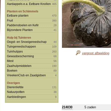
Aardappels e.a. Eetbare Knollen
465
Planten en Schimmels
Eetbare planten
470
Fruit
390
Paddenstoelen en Kefir
28
Bijzondere Planten
41
Hulp bij Tuinieren
Oogst- en Snoeigereedschap
44
Tuingereedschappen
109
Tuinhulpjes
260
vergroot afbeelding
Gewasbescherming
68
Mest
56
Zaaihulpmiddelen
190
Boeken
89
VreekenClub en Zaadgidsen
4
Overigen
Dierenliefde
131
Natuurpotten
38
Aanbiedingen
9
214030
5 zaden