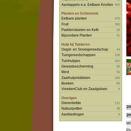
Aardappels e.a. Eetbare Knollen
465
Planten en Schimmels
Eetbare planten
470
Fruit
390
Paddenstoelen en Kefir
28
Bijzondere Planten
41
Hulp bij Tuinieren
Oogst- en Snoeigereedschap
44
Tuingereedschappen
109
Tuinhulpjes
260
Gewasbescherming
68
Mest
56
Zaaihulpmiddelen
190
Boeken
89
VreekenClub en Zaadgidsen
4
Overigen
Dierenliefde
131
20
Natuurpotten
38
Aanbiedingen
9
20
MO
Pl