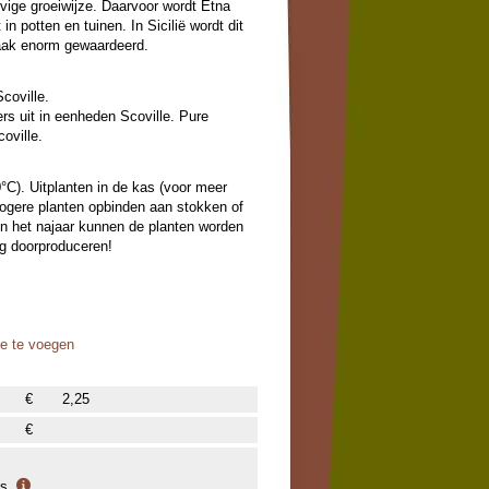
ige groeiwijze. Daarvoor wordt Etna
 in potten en tuinen. In Sicilië wordt dit
aak enorm gewaardeerd.
coville.
s uit in eenheden Scoville. Pure
oville.
0°C). Uitplanten in de kas (voor meer
Hogere planten opbinden aan stokken of
In het najaar kunnen de planten worden
g doorproduceren!
oe te voegen
€
2,25
€
is.