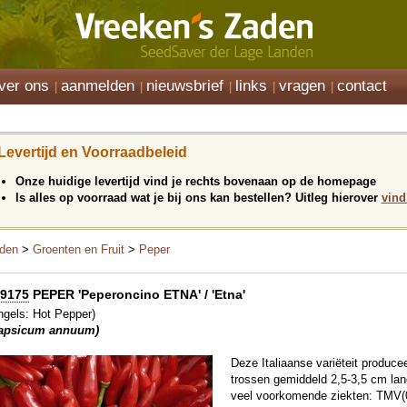
ver ons
aanmelden
nieuwsbrief
links
vragen
contact
Levertijd en Voorraadbeleid
Onze huidige levertijd vind je rechts bovenaan op de homepage
Is alles op voorraad wat je bij ons kan bestellen? Uitleg hierover
vind
den
>
Groenten en Fruit
>
Peper
9175
PEPER 'Peperoncino ETNA' / 'Etna'
ngels: Hot Pepper)
apsicum annuum)
Deze Italiaanse variëteit producee
trossen gemiddeld 2,5-3,5 cm lang
veel voorkomende ziekten: TMV(