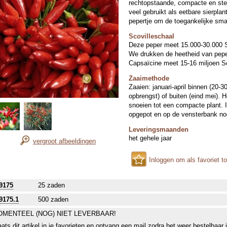
rechtopstaande, compacte en stev
veel gebruikt als eetbare sierplant
pepertje om de toegankelijke sm
Scovilleschaal
Deze peper meet 15.000-30.000 S
We drukken de heetheid van peper
Capsaïcine meet 15-16 miljoen Sc
Zaaimethode
Zaaien: januari-april binnen (20-3
opbrengst) of buiten (eind mei). 
snoeien tot een compacte plant. 
opgepot en op de vensterbank no
Leveringsmaanden
het gehele jaar
vergroot afbeeldingen
Inloggen om als favoriet t
9175
25 zaden
9175.1
500 zaden
MENTEEL (NOG) NIET LEVERBAAR!
aats dit artikel in je favorieten en ontvang een mail zodra het weer bestelbaar 