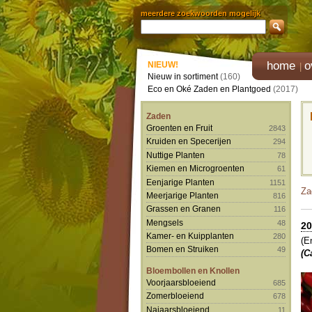
meerdere zoekwoorden mogelijk
home
o
NIEUW!
Nieuw in sortiment
(160)
Eco en Oké Zaden en Plantgoed
(2017)
Zaden
Groenten en Fruit
2843
Kruiden en Specerijen
294
Nuttige Planten
78
Kiemen en Microgroenten
61
Eenjarige Planten
1151
Za
Meerjarige Planten
816
Grassen en Granen
116
Mengsels
48
20
Kamer- en Kuipplanten
280
(E
Bomen en Struiken
49
(C
Bloembollen en Knollen
Voorjaarsbloeiend
685
Zomerbloeiend
678
Najaarsbloeiend
11