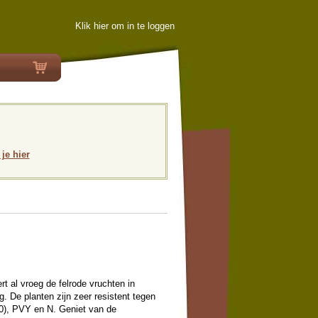
Klik hier om in te loggen
 je hier
rt al vroeg de felrode vruchten in
. De planten zijn zeer resistent tegen
0), PVY en N. Geniet van de