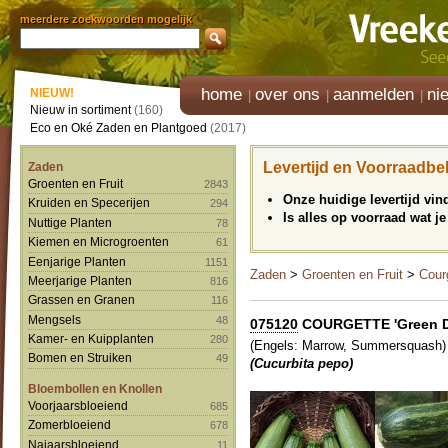
meerdere zoekwoorden mogelijk
home
over ons
aanmelden
ni
NIEUW!
Nieuw in sortiment
(160)
Eco en Oké Zaden en Plantgoed
(2017)
Levertijd en Voorraadbe
Zaden
Groenten en Fruit
2843
Onze huidige levertijd vi
Kruiden en Specerijen
294
Is alles op voorraad wat je
Nuttige Planten
78
Kiemen en Microgroenten
61
Eenjarige Planten
1151
Zaden
>
Groenten en Fruit
>
Cour
Meerjarige Planten
816
Grassen en Granen
116
Mengsels
48
075120
COURGETTE 'Green Di
Kamer- en Kuipplanten
280
(Engels: Marrow, Summersquash)
Bomen en Struiken
49
(Cucurbita pepo)
Bloembollen en Knollen
Voorjaarsbloeiend
685
Zomerbloeiend
678
Najaarsbloeiend
11