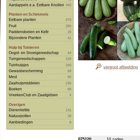
Aardappels e.a. Eetbare Knollen
465
Planten en Schimmels
Eetbare planten
470
Fruit
390
Paddenstoelen en Kefir
28
Bijzondere Planten
41
Hulp bij Tuinieren
Oogst- en Snoeigereedschap
44
Tuingereedschappen
109
Tuinhulpjes
260
vergroot afbeelding
Gewasbescherming
68
Mest
56
Zaaihulpmiddelen
190
Boeken
89
VreekenClub en Zaadgidsen
4
Overigen
Dierenliefde
131
Natuurpotten
38
Aanbiedingen
9
075120
10 zaden