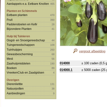
Aardappels e.a. Eetbare Knollen
465
Planten en Schimmels
Eetbare planten
470
Fruit
390
Paddenstoelen en Kefir
28
Bijzondere Planten
41
Hulp bij Tuinieren
Oogst- en Snoeigereedschap
44
Tuingereedschappen
109
Tuinhulpjes
260
vergroot afbeelding
Gewasbescherming
68
Mest
56
014000
± 100 zaden (0,5 g
Zaaihulpmiddelen
190
Boeken
89
014000.1
± 5000 zaden (25 
VreekenClub en Zaadgidsen
4
Overigen
Dierenliefde
131
Natuurpotten
38
Aanbiedingen
9