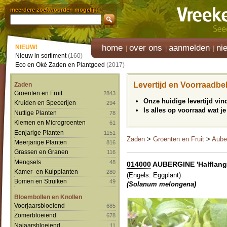
meerdere zoekwoorden mogelijk
home
over ons
aanmelden
ni
NIEUW!
Nieuw in sortiment
(160)
Eco en Oké Zaden en Plantgoed
(2017)
Levertijd en Voorraadbe
Zaden
Groenten en Fruit
2843
Onze huidige levertijd vi
Kruiden en Specerijen
294
Is alles op voorraad wat je
Nuttige Planten
78
Kiemen en Microgroenten
61
Eenjarige Planten
1151
Zaden
>
Groenten en Fruit
>
Aube
Meerjarige Planten
816
Grassen en Granen
116
Mengsels
48
014000
AUBERGINE 'Halflange 
Kamer- en Kuipplanten
280
(Engels: Eggplant)
Bomen en Struiken
49
(Solanum melongena)
Bloembollen en Knollen
Voorjaarsbloeiend
685
Zomerbloeiend
678
Najaarsbloeiend
11