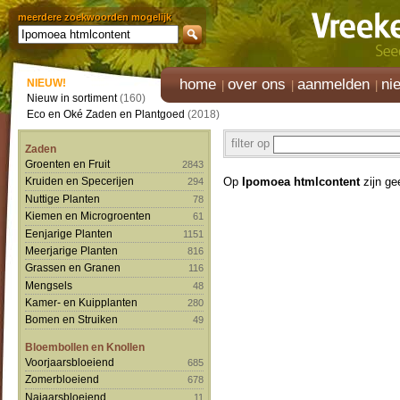
meerdere zoekwoorden mogelijk
home
over ons
aanmelden
ni
NIEUW!
Nieuw in sortiment
(160)
Eco en Oké Zaden en Plantgoed
(2018)
filter op
Zaden
Groenten en Fruit
2843
Op
Ipomoea htmlcontent
zijn ge
Kruiden en Specerijen
294
Nuttige Planten
78
Kiemen en Microgroenten
61
Eenjarige Planten
1151
Meerjarige Planten
816
Grassen en Granen
116
Mengsels
48
Kamer- en Kuipplanten
280
Bomen en Struiken
49
Bloembollen en Knollen
Voorjaarsbloeiend
685
Zomerbloeiend
678
Najaarsbloeiend
11