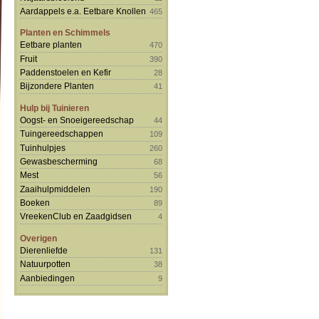
Aardappels e.a. Eetbare Knollen
465
Planten en Schimmels
Eetbare planten
470
Fruit
390
Paddenstoelen en Kefir
28
Bijzondere Planten
41
Hulp bij Tuinieren
Oogst- en Snoeigereedschap
44
Tuingereedschappen
109
Tuinhulpjes
260
Gewasbescherming
68
Mest
56
Zaaihulpmiddelen
190
Boeken
89
VreekenClub en Zaadgidsen
4
Overigen
Dierenliefde
131
Natuurpotten
38
Aanbiedingen
9