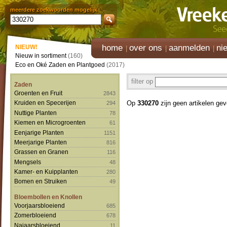
meerdere zoekwoorden mogelijk
home
over ons
aanmelden
ni
NIEUW!
Nieuw in sortiment
(160)
Eco en Oké Zaden en Plantgoed
(2017)
filter op
Zaden
Groenten en Fruit
2843
Op
330270
zijn geen artikelen ge
Kruiden en Specerijen
294
Nuttige Planten
78
Kiemen en Microgroenten
61
Eenjarige Planten
1151
Meerjarige Planten
816
Grassen en Granen
116
Mengsels
48
Kamer- en Kuipplanten
280
Bomen en Struiken
49
Bloembollen en Knollen
Voorjaarsbloeiend
685
Zomerbloeiend
678
Najaarsbloeiend
11