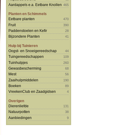
Aardappels e.a. Eetbare Knollen
465
Planten en Schimmels
Eetbare planten
470
Fruit
390
Paddenstoelen en Kefir
28
Bijzondere Planten
41
Hulp bij Tuinieren
Oogst- en Snoeigereedschap
44
Tuingereedschappen
109
Tuinhulpjes
260
Gewasbescherming
68
Mest
56
Zaaihulpmiddelen
190
Boeken
89
VreekenClub en Zaadgidsen
4
Overigen
Dierenliefde
131
Natuurpotten
38
Aanbiedingen
9