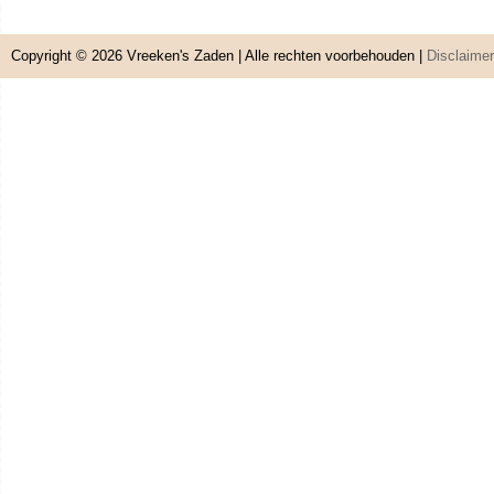
Copyright © 2026
Vreeken's Zaden
| Alle rechten voorbehouden |
Disclaimer