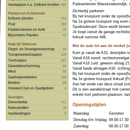
Parkeerterrein Weeskinderendijk, vo
Aardappels e.a. Eetbare Knollen
465
Dichterbij parkeren:
Planten en Schimmels
Bij het kruispunt onder de spoor(h
Eetbare planten
470
Na 1e grotere kruispunt nog even 
Fruit
390
Spuiboulevard. Deze wordt binnenk
Paddenstoelen en Kefir
28
Je loopt vanuit de garage rechtdoor
Bijzondere Planten
41
linksaf nummer 448.
Hulp bij Tuinieren
Met de auto tot aan de winkel (v
Oogst- en Snoeigereedschap
44
Kom je vanaf de A15, doorrijden to
Tuingereedschappen
109
Vanaf A16 noord: rechtertunnelgat
Tuinhulpjes
260
Vanaf A16 zuid: gewoon afslag 21
Gewasbescherming
68
Vanaf beide afslagen A16: richting
Mest
56
Bij het kruispunt onder de spoor(h
Zaaihulpmiddelen
190
Na 1e grotere kruispunt linksaf (Pr
Boeken
89
Aan het einde van deze straat (vó
VreekenClub en Zaadgidsen
4
Dit is een wandelstraat met camera
enkele kort parkeren-plaatsen, la
Overigen
Dierenliefde
131
Openingstijden
Natuurpotten
38
Maandag:
Gesloten
Aanbiedingen
9
Dinsdag t/m Vrijdag:
09.00-17.30 
Zaterdag:
09.00-17.00 