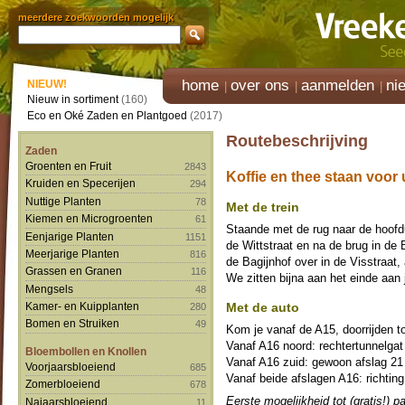
meerdere zoekwoorden mogelijk
home
over ons
aanmelden
ni
NIEUW!
Nieuw in sortiment
(160)
Eco en Oké Zaden en Plantgoed
(2017)
Routebeschrijving
Zaden
Groenten en Fruit
2843
Koffie en thee staan voor 
Kruiden en Specerijen
294
Nuttige Planten
78
Met de trein
Kiemen en Microgroenten
61
Staande met de rug naar de hoofdu
Eenjarige Planten
1151
de Wittstraat en na de brug in de 
Meerjarige Planten
816
de Bagijnhof over in de Visstraat,
Grassen en Granen
116
We zitten bijna aan het einde aan 
Mengsels
48
Kamer- en Kuipplanten
Met de auto
280
Bomen en Struiken
49
Kom je vanaf de A15, doorrijden to
Vanaf A16 noord: rechtertunnelgat
Bloembollen en Knollen
Vanaf A16 zuid: gewoon afslag 21
Voorjaarsbloeiend
685
Vanaf beide afslagen A16: richting
Zomerbloeiend
678
Eerste mogelijkheid tot (gratis!) p
Najaarsbloeiend
11