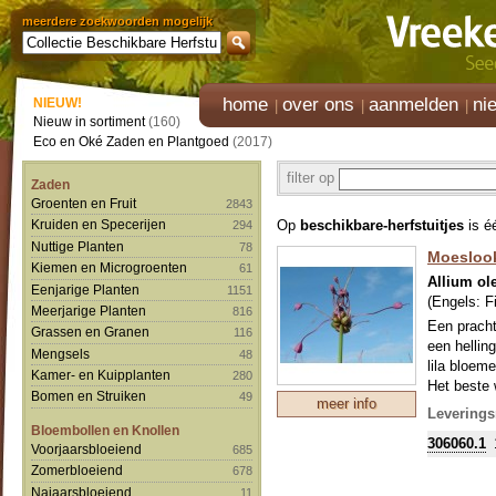
meerdere zoekwoorden mogelijk
home
over ons
aanmelden
ni
NIEUW!
Nieuw in sortiment
(160)
Eco en Oké Zaden en Plantgoed
(2017)
filter op
Zaden
Groenten en Fruit
2843
Op
beschikbare-herfstuitjes
is é
Kruiden en Specerijen
294
Nuttige Planten
78
Moesloo
Kiemen en Microgroenten
61
Allium ol
Eenjarige Planten
1151
(Engels:
F
Meerjarige Planten
816
Een pracht
Grassen en Granen
116
een hellin
Mengsels
48
lila bloeme
Kamer- en Kuipplanten
280
Het beste 
Bomen en Struiken
49
meer info
Leverings
Bloembollen en Knollen
306060.1
Voorjaarsbloeiend
685
Zomerbloeiend
678
Najaarsbloeiend
11