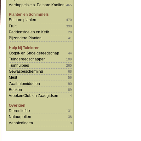
Aardappels e.a. Eetbare Knollen
465
Planten en Schimmels
Eetbare planten
470
Fruit
390
Paddenstoelen en Kefir
28
Bijzondere Planten
41
Hulp bij Tuinieren
Oogst- en Snoeigereedschap
44
Tuingereedschappen
109
Tuinhulpjes
260
Gewasbescherming
68
Mest
56
Zaaihulpmiddelen
190
Boeken
89
VreekenClub en Zaadgidsen
4
Overigen
Dierenliefde
131
Natuurpotten
38
Aanbiedingen
9