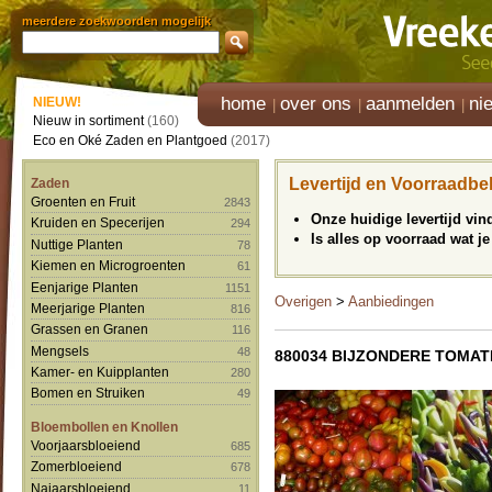
meerdere zoekwoorden mogelijk
home
over ons
aanmelden
ni
NIEUW!
Nieuw in sortiment
(160)
Eco en Oké Zaden en Plantgoed
(2017)
Levertijd en Voorraadbe
Zaden
Groenten en Fruit
2843
Onze huidige levertijd vi
Kruiden en Specerijen
294
Is alles op voorraad wat je
Nuttige Planten
78
Kiemen en Microgroenten
61
Eenjarige Planten
1151
Overigen
>
Aanbiedingen
Meerjarige Planten
816
Grassen en Granen
116
Mengsels
48
880034 BIJZONDERE TOMAT
Kamer- en Kuipplanten
280
Bomen en Struiken
49
Bloembollen en Knollen
Voorjaarsbloeiend
685
Zomerbloeiend
678
Najaarsbloeiend
11