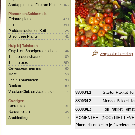
Aardappels e.a. Eetbare Knollen
465
Planten en Schimmels
Eetbare planten
470
Fruit
390
Paddenstoelen en Kefir
28
Bijzondere Planten
41
Hulp bij Tuinieren
Oogst- en Snoeigereedschap
44
vergroot afbeelding
Tuingereedschappen
109
Tuinhulpjes
260
Gewasbescherming
68
Mest
56
Zaaihulpmiddelen
190
Boeken
89
VreekenClub en Zaadgidsen
4
880034.1
Starter Pakket To
880034.2
Modaal Pakket Tom
Overigen
Dierenliefde
131
880034.3
Top Pakket Tomate
Natuurpotten
38
MOMENTEEL (NOG) NIET LEVE
Aanbiedingen
9
Plaats dit artikel in je favorieten